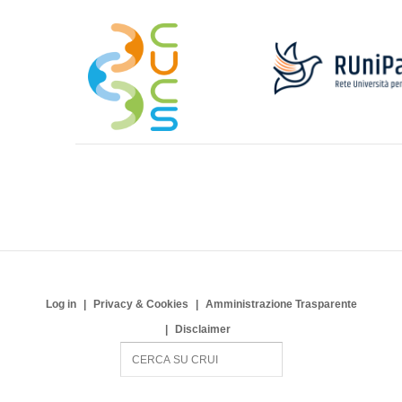
Log in
Privacy & Cookies
Amministrazione Trasparente
Disclaimer
S
e
a