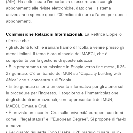
(AIE). Ha sottolineato l'importanza di essere cauti con gli
abbonamenti alle riviste elettroniche, dato che il sistema
universitario spende quasi 200 milioni di euro all'anno per questi
abbonamenti.
Commissione Relazioni Internazionali.
La Rettrice Lippiello
riferisce che:
•
gli studenti turchi e iraniani hanno difficoltà a venire presso gli
atenei italiani. Il tema è ora al tavolo del MAECI, che è
competente per la gestione di queste situazioni.
•
È in programma una missione in Etiopia verso fine mese, il 26-
27 gennaio. C'è un bando del MUR su "Capacity building with
Africa" che si concentra sull'Etiopia.
•
Entro gennaio si terrà un evento informativo per gli atenei sul-
le procedure per l'ingresso, il soggiorno e l'immatricolazione
degli studenti internazionali, con rappresentanti del MUR,
MAECI, Cimea e Crui.
•
È previsto un incontro Crui sulle università europee, con temi
come il "legal status" e l'"European Degree". Si propone di far-lo
a marzo.
•
Per quanto riguarda Expo Osaka, il 28 maggio ci sarà un in-