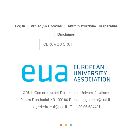
Log in
Privacy & Cookies
Amministrazione Trasparente
Disclaimer
S
e
a
r
c
h
CRUI - Conferenza dei Rettori delle Università italiane
Piazza Rondanini, 48 - 00186 Roma - segreteria@crui.it -
segreteria.crui@pec.it - Tel. +39 06 684411