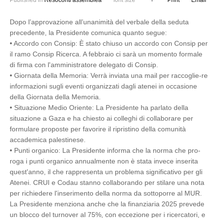
Published in
Resoconti assemblea
font size
Print
Email
Dopo l’approvazione all’unanimità del verbale della seduta
precedente, la Presidente comunica quanto segue:
•
Accordo con Consip: È stato chiuso un accordo con Consip per
il ramo Consip Ricerca. A febbraio ci sarà un momento formale
di firma con l'amministratore delegato di Consip.
•
Giornata della Memoria: Verrà inviata una mail per raccoglie-re
informazioni sugli eventi organizzati dagli atenei in occasione
della Giornata della Memoria.
•
Situazione Medio Oriente: La Presidente ha parlato della
situazione a Gaza e ha chiesto ai colleghi di collaborare per
formulare proposte per favorire il ripristino della comunità
accademica palestinese.
•
Punti organico: La Presidente informa che la norma che pro-
roga i punti organico annualmente non è stata invece inserita
quest'anno, il che rappresenta un problema significativo per gli
Atenei. CRUI e Codau stanno collaborando per stilare una nota
per richiedere l'inserimento della norma da sottoporre al MUR.
La Presidente menziona anche che la finanziaria 2025 prevede
un blocco del turnover al 75%, con eccezione per i ricercatori, e