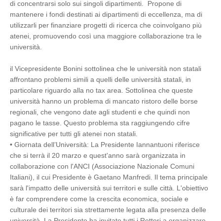
di concentrarsi solo sui singoli dipartimenti. Propone di
mantenere i fondi destinati ai dipartimenti di eccellenza, ma di
utilizzarli per finanziare progetti di ricerca che coinvolgano più
atenei, promuovendo così una maggiore collaborazione tra le
università.
il Vicepresidente Bonini sottolinea che le università non statali
affrontano problemi simili a quelli delle università statali, in
particolare riguardo alla no tax area. Sottolinea che queste
università hanno un problema di mancato ristoro delle borse
regionali, che vengono date agli studenti e che quindi non
pagano le tasse. Questo problema sta raggiungendo cifre
significative per tutti gli atenei non statali.
•
Giornata dell’Università: La Presidente Iannantuoni riferisce
che si terrà il 20 marzo e quest'anno sarà organizzata in
collaborazione con l'ANCI (Associazione Nazionale Comuni
Italiani), il cui Presidente è Gaetano Manfredi. Il tema principale
sarà l'impatto delle università sui territori e sulle città. L'obiettivo
è far comprendere come la crescita economica, sociale e
culturale dei territori sia strettamente legata alla presenza delle
università. La Presidente ha invitato tutti i Rettori a organizzare