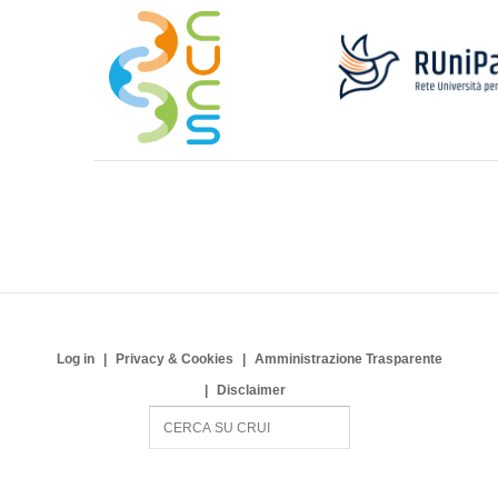
Log in
Privacy & Cookies
Amministrazione Trasparente
Disclaimer
S
e
a
r