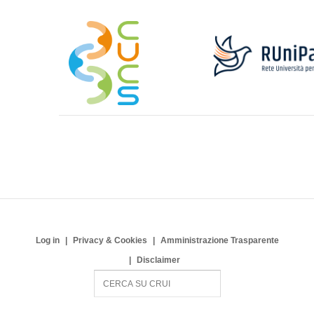
Log in
Privacy & Cookies
Amministrazione Trasparente
Disclaimer
S
e
a