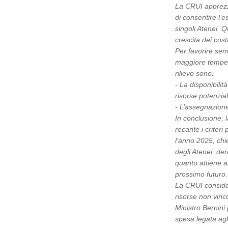
La CRUI apprezza
di consentire l’
singoli Atenei. 
crescita dei cost
Per favorire sem
maggiore tempest
rilievo sono:
- La disponibilit
risorse potenzial
- L’assegnazione
In conclusione, 
recante i criter
l’anno 2025, chi
degli Atenei, der
quanto attiene al
prossimo futuro
La CRUI consider
risorse non vinco
Ministro Bernini 
spesa legata agli