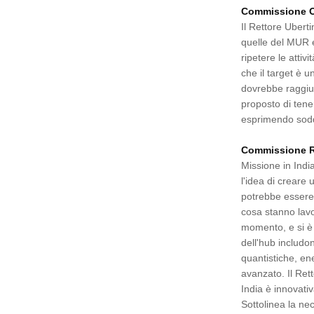
Commissione O
Il Rettore Uberti
quelle del MUR e
ripetere le atti
che il target è u
dovrebbe raggiun
proposto di tener
esprimendo soddi
Commissione Rel
Missione in Indi
l'idea di creare 
potrebbe essere 
cosa stanno lavor
momento, e si è p
dell'hub includon
quantistiche, ene
avanzato. Il Ret
India è innovativ
Sottolinea la nec