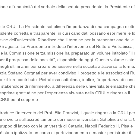
one all’unanimità del verbale della seduta precedente, la Presidente rif
nte CRUI: La Presidente sottolinea l'importanza di una campagna elett
sidente corretta e trasparente, in cui i candidati possano esprimere le l
be-ne dell'università. Ribadisce che il termine per la presentazione delle
25 agosto. La Presidente introduce l’intervento del Rettore Pietrabissa, 
e la Commissione terza missione ha preparato un volume intitolato "Il 
per il progresso della società", disponibile da oggi. Questo volume sintet
negli ultimi anni per creare benessere nella società attraverso la forma
razia Stefano Corgnati per aver condiviso il progetto e le associazioni R
r il loro contributo. Pietrabissa sottolinea, inoltre, l'importanza di con
 stakeholder di riferimento, a differenza delle università telematiche c
 esprime gratitudine per l'esperienza vis-suta nella CRUI e ringrazia il
CRUI per il supporto.
roduce l’intervento del Prof. Elio Franzini, il quale ringrazia la CRUI per 
ario svolto sull'accreditamento dei musei universitari. Sottolinea che la
gruppo di lavoro con le università di Catania, Napoli Federico II, Pisa e
 è stato ipotizzato un corso di perfezionamento o master per istruire il