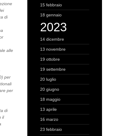
rezione
15 febbraio
dei
18 gennaio
a di
2023
na
or
14 dicembre
13 novembre
ale alle
19 ottobre
19 settembre
e
O) per
20 luglio
tionali
20 giugno
lare per
18 maggio
13 aprile
a di
 il
16 marzo
a
23 febbraio