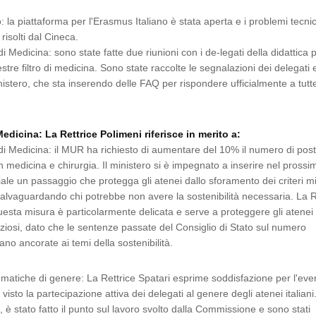
 la piattaforma per l'Erasmus Italiano è stata aperta e i problemi tecnic
i risolti dal Cineca.
i Medicina: sono state fatte due riunioni con i de-legati della didattica 
stre filtro di medicina. Sono state raccolte le segnalazioni dei delegati 
nistero, che sta inserendo delle FAQ per rispondere ufficialmente a tutte
icina: La Rettrice Polimeni riferisce in merito a:
di Medicina: il MUR ha richiesto di aumentare del 10% il numero di posti
in medicina e chirurgia. Il ministero si è impegnato a inserire nel prossi
iale un passaggio che protegga gli atenei dallo sforamento dei criteri m
, salvaguardando chi potrebbe non avere la sostenibilità necessaria. La R
uesta misura è particolarmente delicata e serve a proteggere gli atenei
ziosi, dato che le sentenze passate del Consiglio di Stato sul numero
o ancorate ai temi della sostenibilità.
tiche di genere: La Rettrice Spatari esprime soddisfazione per l'even
isto la partecipazione attiva dei delegati al genere degli atenei italiani
 è stato fatto il punto sul lavoro svolto dalla Commissione e sono stati