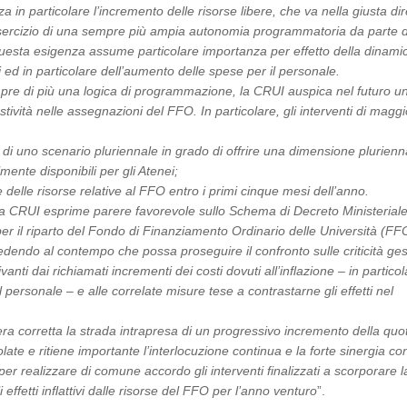
 in particolare l’incremento delle risorse libere, che va nella giusta di
esercizio di una sempre più ampia autonomia programmatoria da parte 
Questa esigenza assume particolare importanza per effetto della dinamic
i ed in particolare dell’aumento delle spese per il personale.
pre di più una logica di programmazione, la CRUI auspica nel futuro u
ività nelle assegnazioni del FFO. In particolare, gli interventi di maggi
à di uno scenario pluriennale in grado di offrire una dimensione plurienn
mente disponibili per gli Atenei;
 delle risorse relative al FFO entro i primi cinque mesi dell’anno.
la CRUI esprime parere favorevole sullo Schema di Decreto Ministerial
i per il riparto del Fondo di Finanziamento Ordinario delle Università (FF
edendo al contempo che possa proseguire il confronto sulle criticità ges
ivanti dai richiamati incrementi dei costi dovuti all’inflazione – in partico
 personale – e alle correlate misure tese a contrastarne gli effetti nel
.
a corretta la strada intrapresa di un progressivo incremento della quot
late e ritiene importante l’interlocuzione continua e la forte sinergia con
per realizzare di comune accordo gli interventi finalizzati a scorporare l
 effetti inflattivi dalle risorse del FFO per l’anno venturo
”.