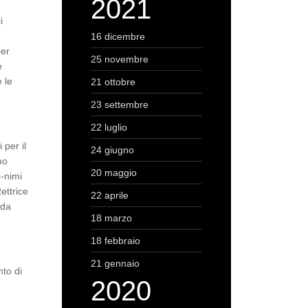
2021
i
16 dicembre
per
25 novembre
e
 le
21 ottobre
23 settembre
22 luglio
 per il
24 giugno
mo
20 maggio
i-nimi
ettrice
22 aprile
 da
18 marzo
18 febbraio
21 gennaio
to di
2020
.