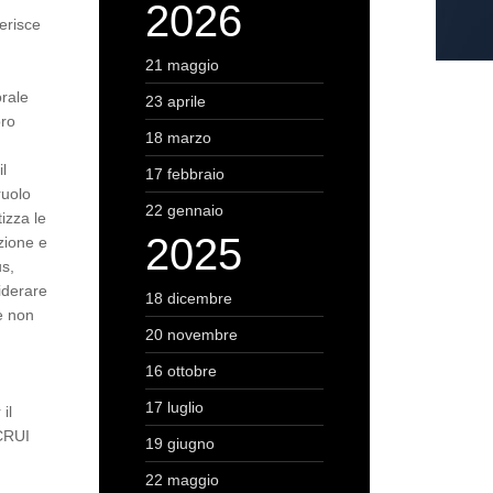
2026
erisce
21 maggio
orale
23 aprile
oro
18 marzo
il
17 febbraio
ruolo
22 gennaio
izza le
2025
zione e
us,
siderare
18 dicembre
he non
20 novembre
16 ottobre
17 luglio
il
 CRUI
19 giugno
22 maggio