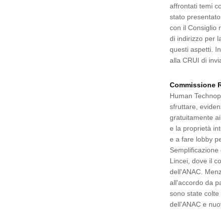
affrontati temi c
stato presentato 
con il Consiglio 
di indirizzo per
questi aspetti. 
alla CRUI di invia
Commissione Ric
Human Technopol
sfruttare, evide
gratuitamente ai
e la proprietà in
e a fare lobby p
Semplificazione d
Lincei, dove il c
dell'ANAC. Menzi
all'accordo da p
sono state colte
dell'ANAC e nuo