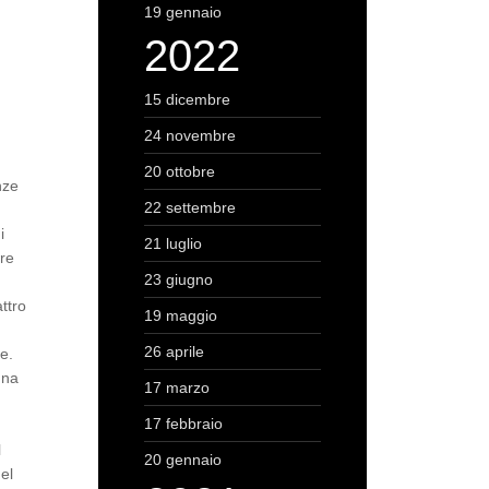
19 gennaio
2022
15 dicembre
24 novembre
20 ottobre
nze
22 settembre
i
21 luglio
ore
23 giugno
ttro
19 maggio
26 aprile
ne.
una
17 marzo
17 febbraio
l
20 gennaio
del