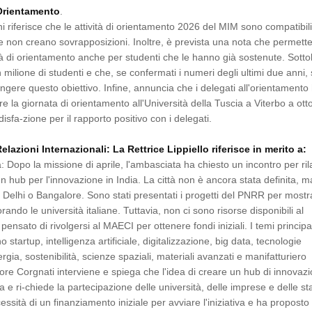
rientamento
.
ni riferisce che le attività di orientamento 2026 del MIM sono compatibil
 non creano sovrapposizioni. Inoltre, è prevista una nota che permette
vità di orientamento anche per studenti che le hanno già sostenute. Sotto
n milione di studenti e che, se confermati i numeri degli ultimi due anni, 
gere questo obiettivo. Infine, annuncia che i delegati all'orientament
e la giornata di orientamento all'Università della Tuscia a Viterbo a ott
sfa-zione per il rapporto positivo con i delegati.
azioni Internazionali: La Rettrice Lippiello riferisce in merito a:
a: Dopo la missione di aprile, l'ambasciata ha chiesto un incontro per ri
un hub per l'innovazione in India. La città non è ancora stata definita, m
Delhi o Bangalore. Sono stati presentati i progetti del PNRR per mostr
ando le università italiane. Tuttavia, non ci sono risorse disponibili al
ensato di rivolgersi al MAECI per ottenere fondi iniziali. I temi principa
o startup, intelligenza artificiale, digitalizzazione, big data, tecnologie
rgia, sostenibilità, scienze spaziali, materiali avanzati e manifatturiero
tore Corgnati interviene e spiega che l'idea di creare un hub di innovazi
a e ri-chiede la partecipazione delle università, delle imprese e delle st
essità di un finanziamento iniziale per avviare l'iniziativa e ha proposto 