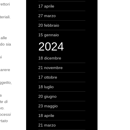
ettori
17 aprile
27 marzo
eriali.
20 febbraio
15 gennaio
alle
2024
ndo sia
si
18 dicembre
21 novembre
parere
17 ottobre
ggetto,
18 luglio
.
a
20 giugno
te di
23 maggio
ivo.
ocessi
18 aprile
rtato
21 marzo