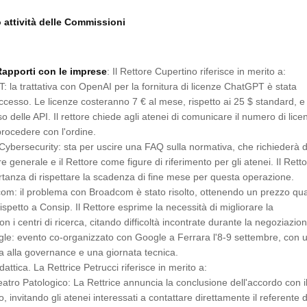
attività delle Commissioni
apporti con le imprese
: Il Rettore Cupertino riferisce in merito a:
 la trattativa con OpenAI per la fornitura di licenze ChatGPT è stata
cesso. Le licenze costeranno 7 € al mese, rispetto ai 25 $ standard, e
o delle API. Il rettore chiede agli atenei di comunicare il numero di lice
procedere con l'ordine.
Cybersecurity: sta per uscire una FAQ sulla normativa, che richiederà d
tore generale e il Rettore come figure di riferimento per gli atenei. Il Rett
ortanza di rispettare la scadenza di fine mese per questa operazione.
om: il problema con Broadcom è stato risolto, ottenendo un prezzo qua
ispetto a Consip. Il Rettore esprime la necessità di migliorare la
n i centri di ricerca, citando difficoltà incontrate durante la negoziazio
le: evento co-organizzato con Google a Ferrara l'8-9 settembre, con 
a alla governance e una giornata tecnica.
ttica. La Rettrice Petrucci riferisce in merito a:
eatro Patologico: La Rettrice annuncia la conclusione dell'accordo con i
, invitando gli atenei interessati a contattare direttamente il referente 