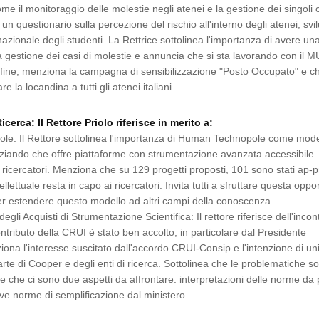
ome il monitoraggio delle molestie negli atenei e la gestione dei singoli 
un questionario sulla percezione del rischio all'interno degli atenei, svi
nazionale degli studenti. La Rettrice sottolinea l'importanza di avere una
 la gestione dei casi di molestie e annuncia che si sta lavorando con il 
Infine, menziona la campagna di sensibilizzazione "Posto Occupato" e c
re la locandina a tutti gli atenei italiani.
erca: Il Rettore Priolo riferisce in merito a:
e: Il Rettore sottolinea l'importanza di Human Technopole come mode
nziando che offre piattaforme con strumentazione avanzata accessibile
 ricercatori. Menziona che su 129 progetti proposti, 101 sono stati ap-p
tellettuale resta in capo ai ricercatori. Invita tutti a sfruttare questa oppo
er estendere questo modello ad altri campi della conoscenza.
egli Acquisti di Strumentazione Scientifica: Il rettore riferisce dell'incon
ontributo della CRUI è stato ben accolto, in particolare dal Presidente
ona l'interesse suscitato dall'accordo CRUI-Consip e l'intenzione di uni
arte di Cooper e degli enti di ricerca. Sottolinea che le problematiche so
 e che ci sono due aspetti da affrontare: interpretazioni delle norme da 
ve norme di semplificazione dal ministero.