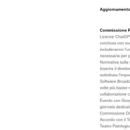
Aggiornamento 
Commissione R
Licenze ChatGPT:
conclusa con suc
includeranno l'us
necessarie per 
Normativa sulla 
inserire il diret
sottolinea l'imp
Software Broadc
volte più basso r
collaborazione co
Evento con Goog
giornata dedicat
Commissione Dida
Accordo con il T
Teatro Patologico