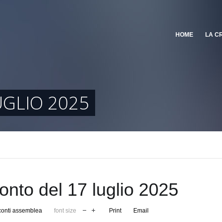
HOME
LA C
GLIO 2025
nto del 17 luglio 2025
onti assemblea
font size
Print
Email