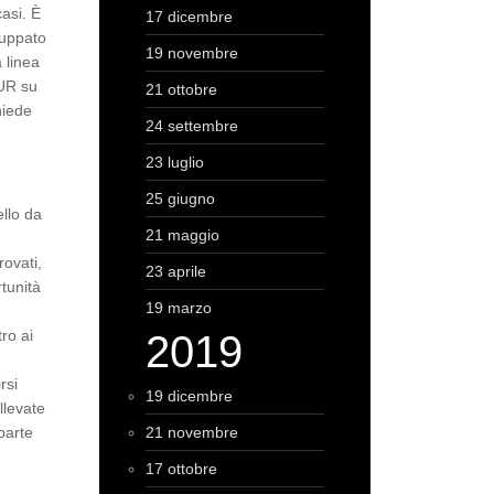
casi. È
17 dicembre
luppato
19 novembre
 linea
MUR su
21 ottobre
hiede
24 settembre
23 luglio
25 giugno
llo da
21 maggio
rovati,
23 aprile
rtunità
19 marzo
tro ai
2019
rsi
19 dicembre
llevate
parte
21 novembre
17 ottobre