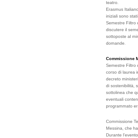
teatro.
Erasmus Italiano:
iniziali sono stat
Semestre Filtro d
discutere il seme
sottoposte al mi
domande.
Commissione Med
Semestre Filtro 
corso di laurea 
decreto minister
di sostenibilità
sottolinea che q
eventuali conten
programmato eran
Commissione Tema
Messina, che ha v
Durante l'evento,