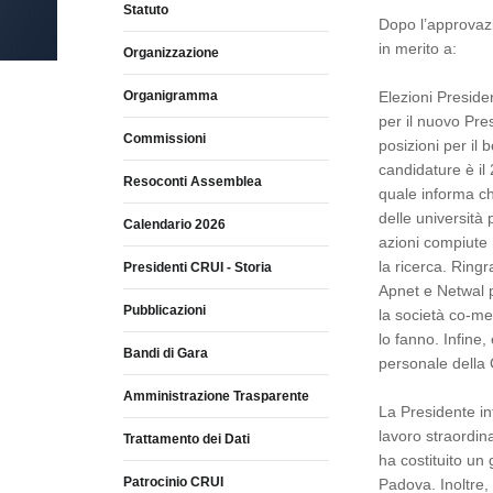
Statuto
Dopo l’approvazi
in merito a:
Organizzazione
Organigramma
Elezioni Preside
per il nuovo Pre
Commissioni
posizioni per il 
candidature è il 
Resoconti Assemblea
quale informa ch
delle università 
Calendario 2026
azioni compiute 
la ricerca. Ring
Presidenti CRUI - Storia
Apnet e Netwal pe
Pubblicazioni
la società co-me
lo fanno. Infine,
Bandi di Gara
personale della 
Amministrazione Trasparente
La Presidente int
lavoro straordin
Trattamento dei Dati
ha costituito un 
Patrocinio CRUI
Padova. Inoltre,