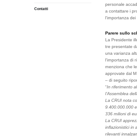
personale accadem
Contatti
a contattare i p
l'importanza dei 
Parere sullo s
La Presidente il
tre presentate d
una varianza alt
l'importanza di r
menziona che le 
approvate dal M
– di seguito ripo
“
In riferimento a
l’Assemblea dell
La CRUI nota co
9.400.000.000 eu
336 milioni di e
La CRUI apprezza
inflazionistici i
rilevanti innalza