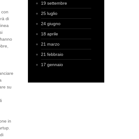
19 settembre
i con
25 luglio
rà di
24 giugno
linea
si
18 aprile
o hanno
21 marzo
obre,
21 febbraio
17 gennaio
lanciare
a
are su
li
one in
artup.
di