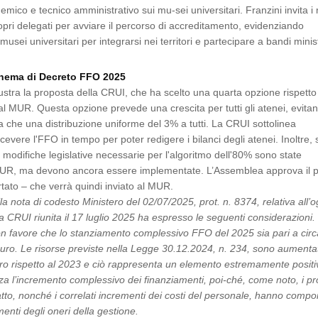
ico e tecnico amministrativo sui mu-sei universitari. Franzini invita i r
ropri delegati per avviare il percorso di accreditamento, evidenziando
musei universitari per integrarsi nei territori e partecipare a bandi minist
chema di Decreto FFO 2025
lustra la proposta della CRUI, che ha scelto una quarta opzione rispetto 
al MUR. Questa opzione prevede una crescita per tutti gli atenei, evita
a che una distribuzione uniforme del 3% a tutti. La CRUI sottolinea
icevere l'FFO in tempo per poter redigere i bilanci degli atenei. Inoltre, 
modifiche legislative necessarie per l'algoritmo dell'80% sono state
UR, ma devono ancora essere implementate. L’Assemblea approva il 
rtato – che verrà quindi inviato al MUR.
lla nota di codesto Ministero del 02/07/2025, prot. n. 8374, relativa all’o
a CRUI riunita il 17 luglio 2025 ha espresso le seguenti considerazioni
n favore che lo stanziamento complessivo FFO del 2025 sia pari a circ
ro. Le risorse previste nella Legge 30.12.2024, n. 234, sono aumenta
uro rispetto al 2023 e ciò rappresenta un elemento estremamente posit
 l’incremento complessivo dei finanziamenti, poi-ché, come noto, i pr
n atto, nonché i correlati incrementi dei costi del personale, hanno compo
menti degli oneri della gestione.