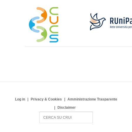
Log in
Privacy & Cookies
Amministrazione Trasparente
Disclaimer
S
e
a