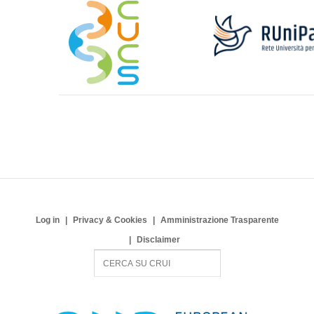
Log in
Privacy & Cookies
Amministrazione Trasparente
Disclaimer
S
e
a
r
c