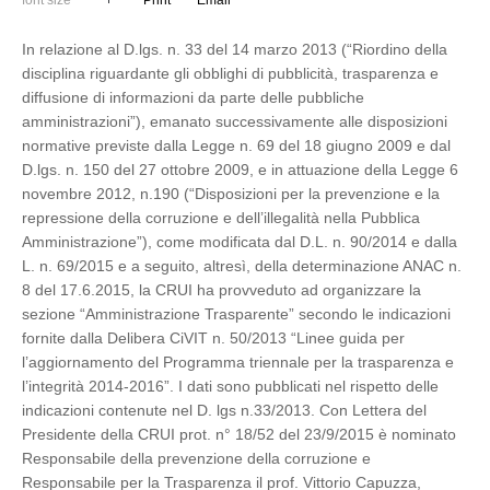
font size
Print
Email
In relazione al D.lgs. n. 33 del 14 marzo 2013 (“Riordino della
disciplina riguardante gli obblighi di pubblicità, trasparenza e
diffusione di informazioni da parte delle pubbliche
amministrazioni”), emanato successivamente alle disposizioni
normative previste dalla Legge n. 69 del 18 giugno 2009 e dal
D.lgs. n. 150 del 27 ottobre 2009, e in attuazione della Legge 6
novembre 2012, n.190 (“Disposizioni per la prevenzione e la
repressione della corruzione e dell’illegalità nella Pubblica
Amministrazione”), come modificata dal D.L. n. 90/2014 e dalla
L. n. 69/2015 e a seguito, altresì, della determinazione ANAC n.
8 del 17.6.2015, la CRUI ha provveduto ad organizzare la
sezione “Amministrazione Trasparente” secondo le indicazioni
fornite dalla Delibera CiVIT n. 50/2013 “Linee guida per
l’aggiornamento del Programma triennale per la trasparenza e
l’integrità 2014-2016”. I dati sono pubblicati nel rispetto delle
indicazioni contenute nel D. lgs n.33/2013. Con Lettera del
Presidente della CRUI prot. n° 18/52 del 23/9/2015 è nominato
Responsabile della prevenzione della corruzione e
Responsabile per la Trasparenza il prof. Vittorio Capuzza,