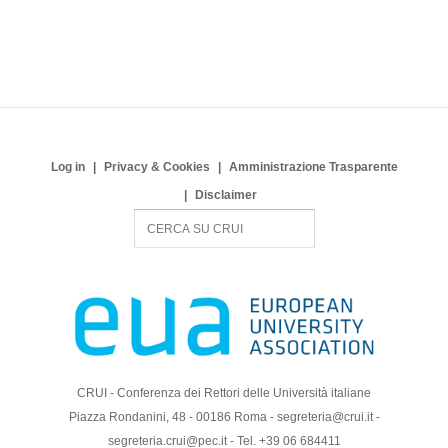
Log in
Privacy & Cookies
Amministrazione Trasparente
Disclaimer
S
e
a
r
c
h
CRUI - Conferenza dei Rettori delle Università italiane
Piazza Rondanini, 48 - 00186 Roma - segreteria@crui.it -
segreteria.crui@pec.it - Tel. +39 06 684411