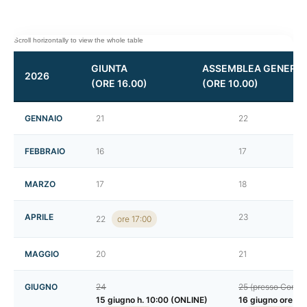
GIUNTA
ASSEMBLEA GENERA
2026
(ORE 16.00)
(ORE 10.00)
GENNAIO
21
22
FEBBRAIO
16
17
MARZO
17
18
APRILE
23
22
ore 17:00
MAGGIO
20
21
GIUGNO
24
25 (presso Confin
15 giugno h. 10:00 (ONLINE)
16 giugno ore 14