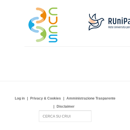
Log in
Privacy & Cookies
Amministrazione Trasparente
Disclaimer
S
e
a