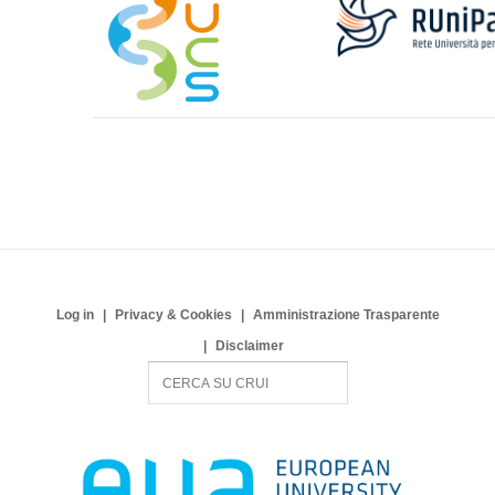
Log in
Privacy & Cookies
Amministrazione Trasparente
Disclaimer
S
e
a
r
c
h