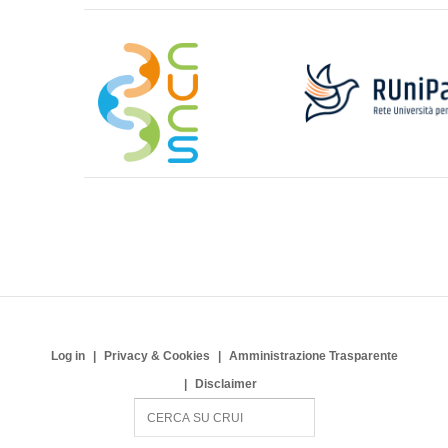
Log in
Privacy & Cookies
Amministrazione Trasparente
Disclaimer
S
e
a