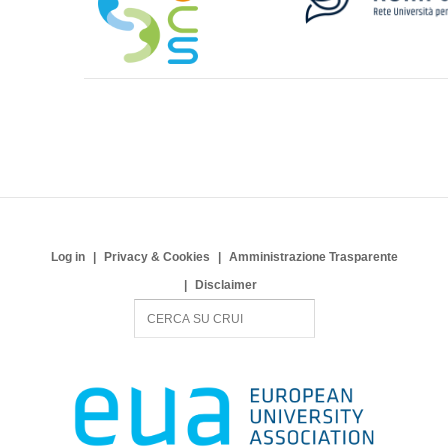
Log in
Privacy & Cookies
Amministrazione Trasparente
Disclaimer
S
e
a
r
c
h