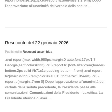
report{font-size:16px}.crui-report h2{font-size:1.2rem}} Dopo
l’approvazione all’unanimità del verbale della seduta…
Resoconto del 22 gennaio 2026
Published in
Resoconti assemblea
.crui-report{max-width:980px;margin:0 auto;font:17px/1.7
Georgia,serif;color:#333} .crui-report h1{font-size:2rem;border-
bottom:2px solid #b71c1c;padding-bottom:.4rem} .crui-report
h2{margin-top:2rem;color:#7a0019;font-size:1.35rem} .crui-
report p{margin:.7rem 0} Dopo l’approvazione all’unanimità del
verbale della seduta precedente, la Presidente passa alle
comunicazioni. Comunicazioni della Presidente - Luxottica: La
Presidente riferisce di aver…