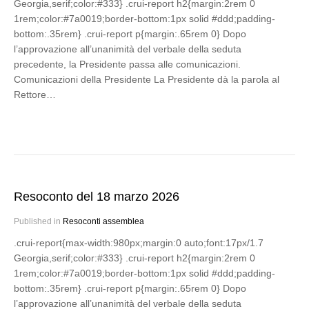
Georgia,serif;color:#333} .crui-report h2{margin:2rem 0
1rem;color:#7a0019;border-bottom:1px solid #ddd;padding-
bottom:.35rem} .crui-report p{margin:.65rem 0} Dopo
l’approvazione all’unanimità del verbale della seduta
precedente, la Presidente passa alle comunicazioni.
Comunicazioni della Presidente La Presidente dà la parola al
Rettore…
Resoconto del 18 marzo 2026
Published in
Resoconti assemblea
.crui-report{max-width:980px;margin:0 auto;font:17px/1.7
Georgia,serif;color:#333} .crui-report h2{margin:2rem 0
1rem;color:#7a0019;border-bottom:1px solid #ddd;padding-
bottom:.35rem} .crui-report p{margin:.65rem 0} Dopo
l’approvazione all’unanimità del verbale della seduta