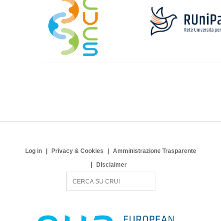
Log in
Privacy & Cookies
Amministrazione Trasparente
Disclaimer
S
e
a
r
c