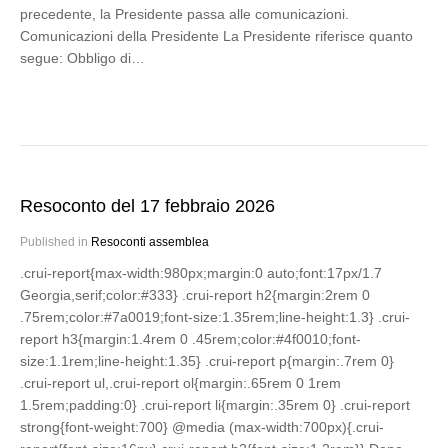
precedente, la Presidente passa alle comunicazioni.
Comunicazioni della Presidente La Presidente riferisce quanto
segue: Obbligo di…
Resoconto del 17 febbraio 2026
Published in
Resoconti assemblea
.crui-report{max-width:980px;margin:0 auto;font:17px/1.7
Georgia,serif;color:#333} .crui-report h2{margin:2rem 0
.75rem;color:#7a0019;font-size:1.35rem;line-height:1.3} .crui-
report h3{margin:1.4rem 0 .45rem;color:#4f0010;font-
size:1.1rem;line-height:1.35} .crui-report p{margin:.7rem 0}
.crui-report ul,.crui-report ol{margin:.65rem 0 1rem
1.5rem;padding:0} .crui-report li{margin:.35rem 0} .crui-report
strong{font-weight:700} @media (max-width:700px){.crui-