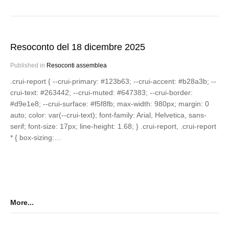
Resoconto del 18 dicembre 2025
Published in
Resoconti assemblea
.crui-report { --crui-primary: #123b63; --crui-accent: #b28a3b; --
crui-text: #263442; --crui-muted: #647383; --crui-border:
#d9e1e8; --crui-surface: #f5f8fb; max-width: 980px; margin: 0
auto; color: var(--crui-text); font-family: Arial, Helvetica, sans-
serif; font-size: 17px; line-height: 1.68; } .crui-report, .crui-report
* { box-sizing:…
More...