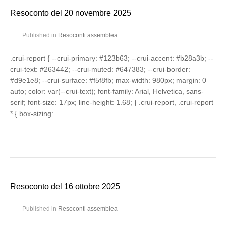
Resoconto del 20 novembre 2025
Published in
Resoconti assemblea
.crui-report { --crui-primary: #123b63; --crui-accent: #b28a3b; --
crui-text: #263442; --crui-muted: #647383; --crui-border:
#d9e1e8; --crui-surface: #f5f8fb; max-width: 980px; margin: 0
auto; color: var(--crui-text); font-family: Arial, Helvetica, sans-
serif; font-size: 17px; line-height: 1.68; } .crui-report, .crui-report
* { box-sizing:…
Resoconto del 16 ottobre 2025
Published in
Resoconti assemblea