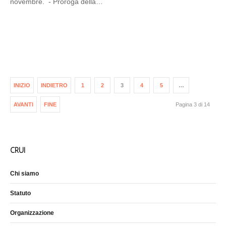
novembre. - Proroga della…
INIZIO
INDIETRO
1
2
3
4
5
…
AVANTI
FINE
Pagina 3 di 14
CRUI
Chi siamo
Statuto
Organizzazione