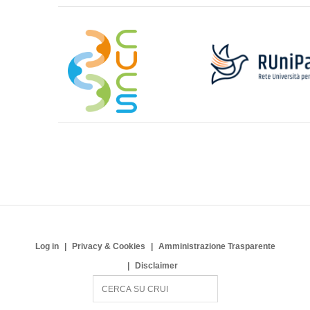
Log in
Privacy & Cookies
Amministrazione Trasparente
Disclaimer
S
e
a