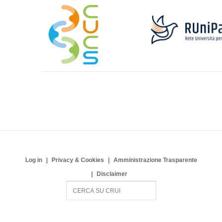
Log in
Privacy & Cookies
Amministrazione Trasparente
Disclaimer
S
e
a
r