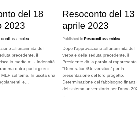
nto del 18
Resoconto del 13
o 2023
aprile 2023
oconti assemblea
Published in
Resoconti assemblea
zione all’unanimità del
Dopo l’approvazione all’unanimità del
eduta precedente, il
verbale della seduta precedente, il
risce in merito a: - Indennità
Presidente dà la parola ai rappresentan
ogramma entro pochi giorni
“Generation4Universities” per la
l MEF sul tema. In uscita una
presentazione del loro progetto.
regolamenti le…
Determinazione del fabbisogno finanzi
del sistema universitario per l'anno 20
…