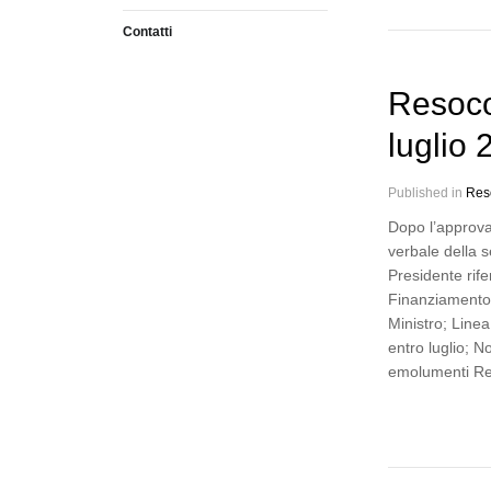
Contatti
Resoco
luglio
Published in
Res
Dopo l’approva
verbale della s
Presidente rife
Finanziamento 
Ministro; Linea
entro luglio; N
emolumenti Re