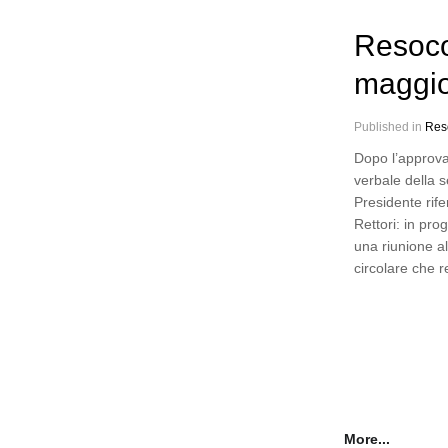
Resoco
maggi
Published in
Res
Dopo l’approva
verbale della s
Presidente rife
Rettori: in pr
una riunione a
circolare che 
More...