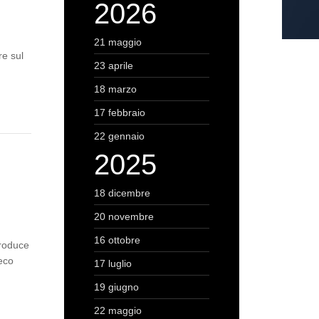
2026
a
21 maggio
re sul
23 aprile
18 marzo
17 febbraio
22 gennaio
2025
18 dicembre
20 novembre
16 ottobre
troduce
reco
17 luglio
19 giugno
22 maggio