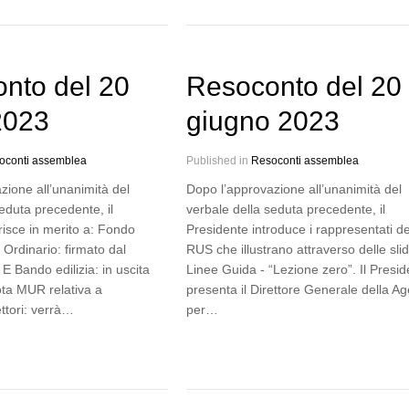
nto del 20
Resoconto del 20
 2023
giugno 2023
oconti assemblea
Published in
Resoconti assemblea
zione all’unanimità del
Dopo l’approvazione all’unanimità del
eduta precedente, il
verbale della seduta precedente, il
risce in merito a: Fondo
Presidente introduce i rappresentati de
Ordinario: firmato dal
RUS che illustrano attraverso delle slid
 E Bando edilizia: in uscita
Linee Guida - “Lezione zero”. Il Presid
ota MUR relativa a
presenta il Direttore Generale della A
ttori: verrà…
per…