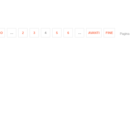
RO
…
2
3
4
5
6
…
AVANTI
FINE
Pagina 