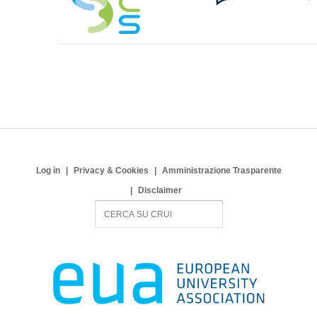
Log in
Privacy & Cookies
Amministrazione Trasparente
Disclaimer
S
e
a
r
c
h