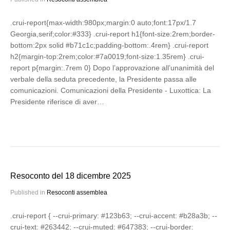
.crui-report{max-width:980px;margin:0 auto;font:17px/1.7
Georgia,serif;color:#333} .crui-report h1{font-size:2rem;border-
bottom:2px solid #b71c1c;padding-bottom:.4rem} .crui-report
h2{margin-top:2rem;color:#7a0019;font-size:1.35rem} .crui-
report p{margin:.7rem 0} Dopo l’approvazione all’unanimità del
verbale della seduta precedente, la Presidente passa alle
comunicazioni. Comunicazioni della Presidente - Luxottica: La
Presidente riferisce di aver…
Resoconto del 18 dicembre 2025
Published in
Resoconti assemblea
.crui-report { --crui-primary: #123b63; --crui-accent: #b28a3b; --
crui-text: #263442; --crui-muted: #647383; --crui-border: