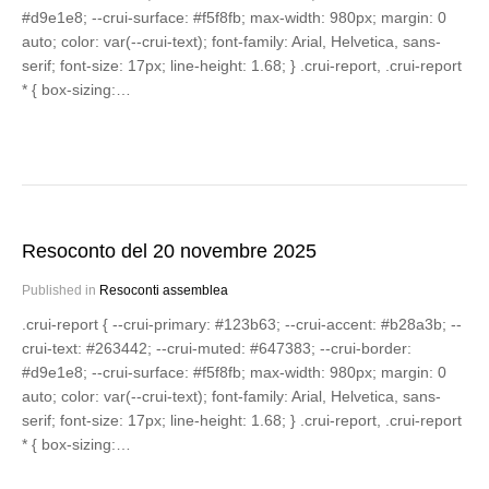
#d9e1e8; --crui-surface: #f5f8fb; max-width: 980px; margin: 0
auto; color: var(--crui-text); font-family: Arial, Helvetica, sans-
serif; font-size: 17px; line-height: 1.68; } .crui-report, .crui-report
* { box-sizing:…
Resoconto del 20 novembre 2025
Published in
Resoconti assemblea
.crui-report { --crui-primary: #123b63; --crui-accent: #b28a3b; --
crui-text: #263442; --crui-muted: #647383; --crui-border:
#d9e1e8; --crui-surface: #f5f8fb; max-width: 980px; margin: 0
auto; color: var(--crui-text); font-family: Arial, Helvetica, sans-
serif; font-size: 17px; line-height: 1.68; } .crui-report, .crui-report
* { box-sizing:…