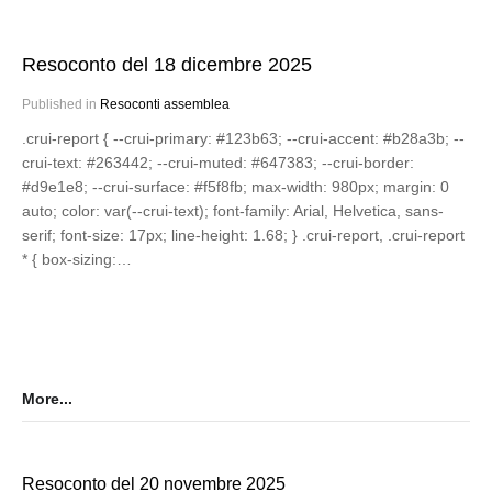
Resoconto del 18 dicembre 2025
Published in
Resoconti assemblea
.crui-report { --crui-primary: #123b63; --crui-accent: #b28a3b; --
crui-text: #263442; --crui-muted: #647383; --crui-border:
#d9e1e8; --crui-surface: #f5f8fb; max-width: 980px; margin: 0
auto; color: var(--crui-text); font-family: Arial, Helvetica, sans-
serif; font-size: 17px; line-height: 1.68; } .crui-report, .crui-report
* { box-sizing:…
More...
Resoconto del 20 novembre 2025