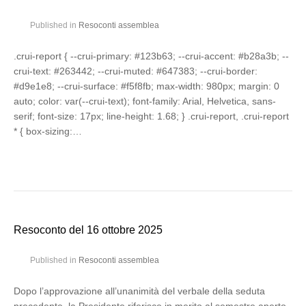
Published in
Resoconti assemblea
.crui-report { --crui-primary: #123b63; --crui-accent: #b28a3b; --
crui-text: #263442; --crui-muted: #647383; --crui-border:
#d9e1e8; --crui-surface: #f5f8fb; max-width: 980px; margin: 0
auto; color: var(--crui-text); font-family: Arial, Helvetica, sans-
serif; font-size: 17px; line-height: 1.68; } .crui-report, .crui-report
* { box-sizing:…
Resoconto del 16 ottobre 2025
Published in
Resoconti assemblea
Dopo l’approvazione all’unanimità del verbale della seduta