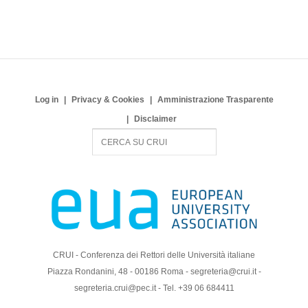
Log in
Privacy & Cookies
Amministrazione Trasparente
Disclaimer
S
e
a
r
c
h
CRUI - Conferenza dei Rettori delle Università italiane
Piazza Rondanini, 48 - 00186 Roma - segreteria@crui.it -
segreteria.crui@pec.it - Tel. +39 06 684411