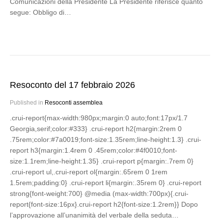
Comunicazioni della Presidente La Presidente riferisce quanto
segue: Obbligo di…
Resoconto del 17 febbraio 2026
Published in
Resoconti assemblea
.crui-report{max-width:980px;margin:0 auto;font:17px/1.7
Georgia,serif;color:#333} .crui-report h2{margin:2rem 0
.75rem;color:#7a0019;font-size:1.35rem;line-height:1.3} .crui-
report h3{margin:1.4rem 0 .45rem;color:#4f0010;font-
size:1.1rem;line-height:1.35} .crui-report p{margin:.7rem 0}
.crui-report ul,.crui-report ol{margin:.65rem 0 1rem
1.5rem;padding:0} .crui-report li{margin:.35rem 0} .crui-report
strong{font-weight:700} @media (max-width:700px){.crui-
report{font-size:16px}.crui-report h2{font-size:1.2rem}} Dopo
l’approvazione all’unanimità del verbale della seduta…