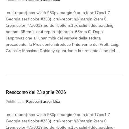
.crui-report{max-width:980px;margin:0 auto;font:17px/1.7
Georgia,serif;color:#333} .crui-report h2{margin:2rem 0
1rem;color:#7a0019;border-bottom:1px solid #ddd;padding-
bottom:.35rem} .crui-report p{margin:.65rem 0} Dopo
l’approvazione all’unanimità del verbale della seduta
precedente, la Presidente introduce l’intervento dei Proff. Luigi
Grassi e Massimo Robiony riguardante la presentazione del…
Resoconto del 23 aprile 2026
Published in
Resoconti assemblea
.crui-report{max-width:980px;margin:0 auto;font:17px/1.7
Georgia,serif;color:#333} .crui-report h2{margin:2rem 0
1rem;color:#7a0019;border-bottom:1px solid #ddd;padding-