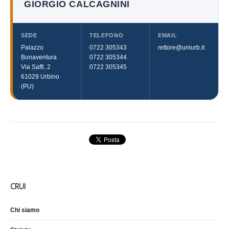
GIORGIO CALCAGNINI
SEDE
TELEFONO
EMAIL
Palazzo
0722 305343
rettore@uniurb.it
Bonaventura
0722 305344
Via Saffi, 2
0722 305345
61029 Urbino
(PU)
CRUI
Chi siamo