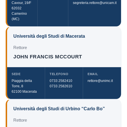
Cavour, 19/F
segreteria.rettore@unicam.it
62032
Camerino
(MC)
Università degli Studi di Macerata
Rettore
JOHN FRANCIS MCCOURT
SEDE
TELEFONO
EMAIL
Piaggia della
0733 2582410
rettore@unimc.it
Torre, 8
0733 2582610
62100 Macerata
Università degli Studi di Urbino “Carlo Bo”
Rettore