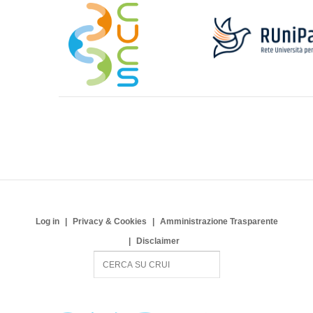
Log in
Privacy & Cookies
Amministrazione Trasparente
Disclaimer
S
e
a
r