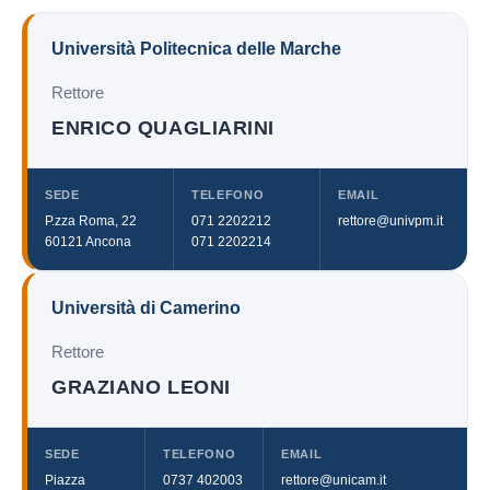
Università Politecnica delle Marche
Rettore
ENRICO QUAGLIARINI
SEDE
TELEFONO
EMAIL
P.zza Roma, 22
071 2202212
rettore@univpm.it
60121 Ancona
071 2202214
Università di Camerino
Rettore
GRAZIANO LEONI
SEDE
TELEFONO
EMAIL
Piazza
0737 402003
rettore@unicam.it