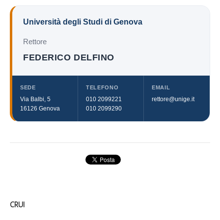
Università degli Studi di Genova
Rettore
FEDERICO DELFINO
SEDE
TELEFONO
EMAIL
Via Balbi, 5
010 2099221
rettore@unige.it
16126 Genova
010 2099290
CRUI