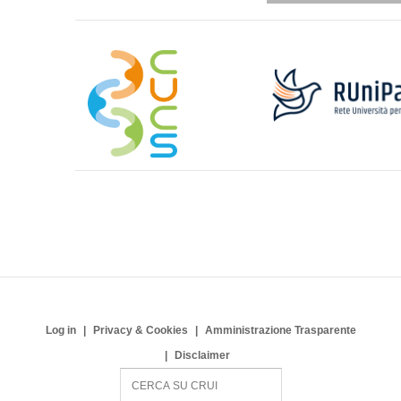
Log in
Privacy & Cookies
Amministrazione Trasparente
Disclaimer
S
e