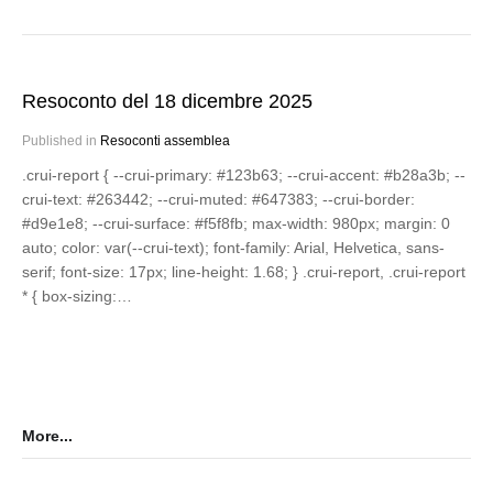
Resoconto del 18 dicembre 2025
Published in
Resoconti assemblea
.crui-report { --crui-primary: #123b63; --crui-accent: #b28a3b; --
crui-text: #263442; --crui-muted: #647383; --crui-border:
#d9e1e8; --crui-surface: #f5f8fb; max-width: 980px; margin: 0
auto; color: var(--crui-text); font-family: Arial, Helvetica, sans-
serif; font-size: 17px; line-height: 1.68; } .crui-report, .crui-report
* { box-sizing:…
More...