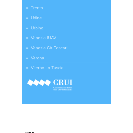
Trento
Udine
Urbino
Venezia IUAV
Venezia Cà Foscari
Verona
Viterbo La Tuscia