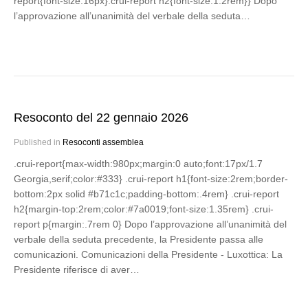
report{font-size:16px}.crui-report h2{font-size:1.2rem}} Dopo
l’approvazione all’unanimità del verbale della seduta…
Resoconto del 22 gennaio 2026
Published in
Resoconti assemblea
.crui-report{max-width:980px;margin:0 auto;font:17px/1.7
Georgia,serif;color:#333} .crui-report h1{font-size:2rem;border-
bottom:2px solid #b71c1c;padding-bottom:.4rem} .crui-report
h2{margin-top:2rem;color:#7a0019;font-size:1.35rem} .crui-
report p{margin:.7rem 0} Dopo l’approvazione all’unanimità del
verbale della seduta precedente, la Presidente passa alle
comunicazioni. Comunicazioni della Presidente - Luxottica: La
Presidente riferisce di aver…