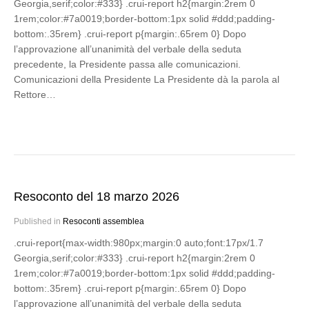
Georgia,serif;color:#333} .crui-report h2{margin:2rem 0
1rem;color:#7a0019;border-bottom:1px solid #ddd;padding-
bottom:.35rem} .crui-report p{margin:.65rem 0} Dopo
l’approvazione all’unanimità del verbale della seduta
precedente, la Presidente passa alle comunicazioni.
Comunicazioni della Presidente La Presidente dà la parola al
Rettore…
Resoconto del 18 marzo 2026
Published in
Resoconti assemblea
.crui-report{max-width:980px;margin:0 auto;font:17px/1.7
Georgia,serif;color:#333} .crui-report h2{margin:2rem 0
1rem;color:#7a0019;border-bottom:1px solid #ddd;padding-
bottom:.35rem} .crui-report p{margin:.65rem 0} Dopo
l’approvazione all’unanimità del verbale della seduta