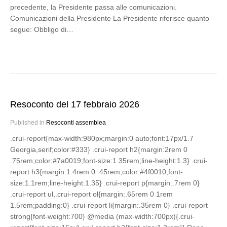
precedente, la Presidente passa alle comunicazioni.
Comunicazioni della Presidente La Presidente riferisce quanto
segue: Obbligo di…
Resoconto del 17 febbraio 2026
Published in
Resoconti assemblea
.crui-report{max-width:980px;margin:0 auto;font:17px/1.7
Georgia,serif;color:#333} .crui-report h2{margin:2rem 0
.75rem;color:#7a0019;font-size:1.35rem;line-height:1.3} .crui-
report h3{margin:1.4rem 0 .45rem;color:#4f0010;font-
size:1.1rem;line-height:1.35} .crui-report p{margin:.7rem 0}
.crui-report ul,.crui-report ol{margin:.65rem 0 1rem
1.5rem;padding:0} .crui-report li{margin:.35rem 0} .crui-report
strong{font-weight:700} @media (max-width:700px){.crui-