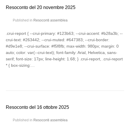
Resoconto del 20 novembre 2025
Published in
Resoconti assemblea
.crui-report { --crui-primary: #123b63; --crui-accent: #b28a3b; --
crui-text: #263442; --crui-muted: #647383; --crui-border:
#d9e1e8; --crui-surface: #f5f8fb; max-width: 980px; margin: 0
auto; color: var(--crui-text); font-family: Arial, Helvetica, sans-
serif; font-size: 17px; line-height: 1.68; } .crui-report, .crui-report
* { box-sizing:…
Resoconto del 16 ottobre 2025
Published in
Resoconti assemblea