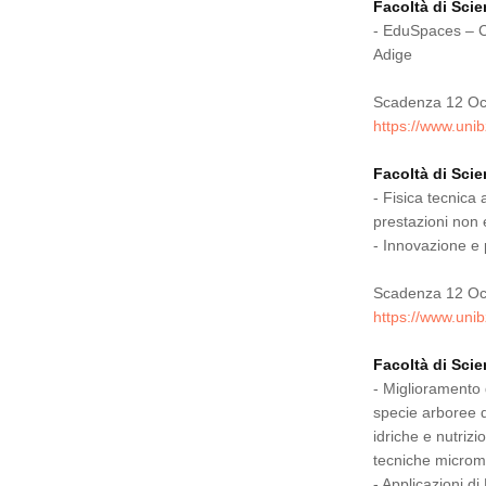
Facoltà di Sci
- EduSpaces – C
Adige
Scadenza 12 Oc
https://www.unib
Facoltà di Sci
- Fisica tecnica 
prestazioni non e
​- Innovazione e
Scadenza 12 Oc
https://www.unib
Facoltà di Sci
- Miglioramento d
specie arboree da
idriche e nutrizi
tecniche microme
- Applicazioni d