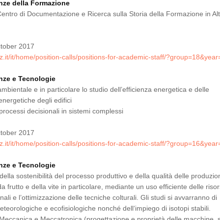
enze della Formazione
entro di Documentazione e Ricerca sulla Storia della Formazione in Al
tober 2017
z.it/it/home/position-calls/positions-for-academic-staff/?group=18&yea
enze e Tecnologie
ambientale e in particolare lo studio dell’efficienza energetica e delle
nergetiche degli edifici
 processi decisionali in sistemi complessi
tober 2017
z.it/it/home/position-calls/positions-for-academic-staff/?group=16&yea
enze e Tecnologie
ella sostenibilità del processo produttivo e della qualità delle produzion
 frutto e della vite in particolare, mediante un uso efficiente delle riso
onali e l’ottimizzazione delle tecniche colturali. Gli studi si avvarranno di
teorologiche e ecofisiologiche nonché dell‘impiego di isotopi stabili.
i Meccanica e Meccatronica (progettazione e proprietà delle macchine, 