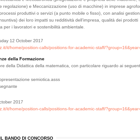
e regolazione) e Meccanizzazione (uso di macchine) in imprese agrofor
rocessi produttivi o servizi (a punto mobile o fisso), con analisi gestion
suntiva) dei loro impatti su redditività dell’impresa, qualità dei prodotti
a per i lavoratori e sostenibilità ambientale.
sday 12 October 2017
z.it/it/home/position-calls/positions-for-academic-staff/?group=16&yea
enze della Formazione
ore della Didattica della matematica, con particolare riguardo ai seguent
rappresentazione semiotica.asss
insegnante
ctober 2017
z.it/it/home/position-calls/positions-for-academic-staff/?group=16&yea
IL BANDO DI CONCORSO