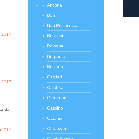
Ancona
Bari
Bari Politecnico
r=2017
Basilicata
Bologna
Bergamo
Bolzano
Cagliari
r=2017
Calabria
Camerino
Cassino
tà del
Catania
Catanzaro
r=2017
Chieti Pescara