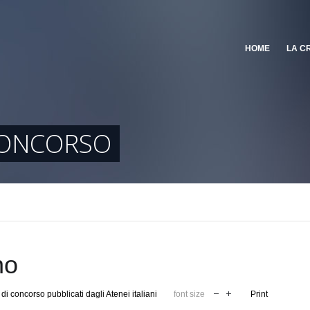
HOME
LA C
CONCORSO
no
di concorso pubblicati dagli Atenei italiani
font size
Print