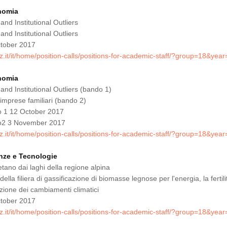
nomia
and Institutional Outliers
and Institutional Outliers
tober 2017
z.it/it/home/position-calls/positions-for-academic-staff/?group=18&yea
nomia
 and Institutional Outliers (bando 1)
 imprese familiari (bando 2)
 1 12 October 2017
o2 3 November 2017
z.it/it/home/position-calls/positions-for-academic-staff/?group=18&yea
enze e Tecnologie
etano dai laghi della regione alpina
della filiera di gassificazione di biomasse legnose per l'energia, la fertili
azione dei cambiamenti climatici
tober 2017
z.it/it/home/position-calls/positions-for-academic-staff/?group=18&yea