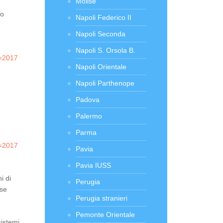
Molise
to
Napoli Federico II
Napoli Seconda
Napoli S. Orsola B.
r=2017
Napoli Orientale
Napoli Parthenope
Padova
Palermo
Parma
r=2017
Pavia
Pavia IUSS
i di
Perugia
rse
Perugia stranieri
Pemonte Orientale
sistemi