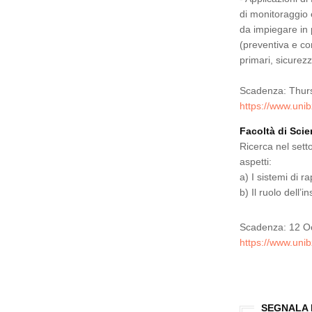
di monitoraggio 
da impiegare in p
(preventiva e con
primari, sicurezz
Scadenza: Thur
https://www.unib
Facoltà di Sci
Ricerca nel sett
aspetti:
a) I sistemi di 
b) Il ruolo dell’
Scadenza: 12 O
https://www.unib
SEGNALA 