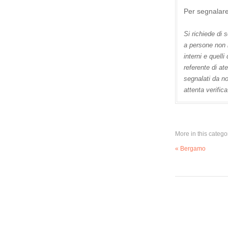
Per segnalare 
Si richiede di 
a persone non i
interni e quell
referente di at
segnalati da no
attenta verifica
More in this catego
« Bergamo