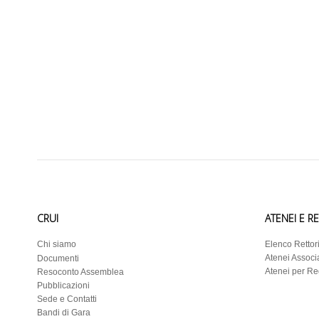
CRUI
ATENEI E R
Chi siamo
Elenco Rettor
Atenei Associa
Documenti
Atenei per R
Resoconto Assemblea
Pubblicazioni
Sede e Contatti
Bandi di Gara