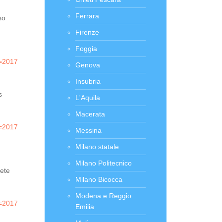
Ferrara
so
Firenze
Foggia
r=2017
Genova
Insubria
s
L'Aquila
Macerata
r=2017
Messina
Milano statale
Milano Politecnico
rete
Milano Bicocca
Modena e Reggio
r=2017
Emilia