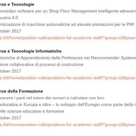
enze e Tecnologie
 prototipo software per un Shop Floor Management intelligente attraver
ustria 4.0
timizzazione di macchine automatiche ad elevate prestazioni per le PMI
tober 2017
z.it/it/home/position-calls/positions-for-academic-staff/?group=18&yea
enze e Tecnologie Informatiche
cniche di Apprendimento delle Preferenze nei Recommender System
one collaborativa di processi di costruzione
tober 2017
z.it/it/home/position-calls/positions-for-academic-staff/?group=18&yea
enze della Formazione
scere i parti nel intero dei numeri e calcolare con loro
ducativa in Europa e oltre – lo sviluppo dell’Euregio come parte della 
elle scienze educative e formative
tober 2017
z.it/it/home/position-calls/positions-for-academic-staff/?group=18&yea