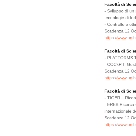
Facoltà di Sci
- Sviluppo di un
tecnologie di Ind
- Controllo e ot
Scadenza 12 Oc
https://www.unib
Facoltà di Sci
- PLATFORMS Te
- COCkPiT: Gesti
Scadenza 12 Oc
https://www.unib
Facoltà di Sci
- TIGER – Ricono
- EREB Ricerca e
internazionale d
Scadenza 12 Oc
https://www.unib