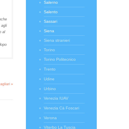
Salerno
Salento
anche
Sassari
 agli
Siena
o al
Siena stranieri
 dopo
Torino
Torino Politecnico
Trento
Udine
agliari »
Urbino
Venezia IUAV
Venezia Cà Foscari
Verona
Viterbo La Tuscia