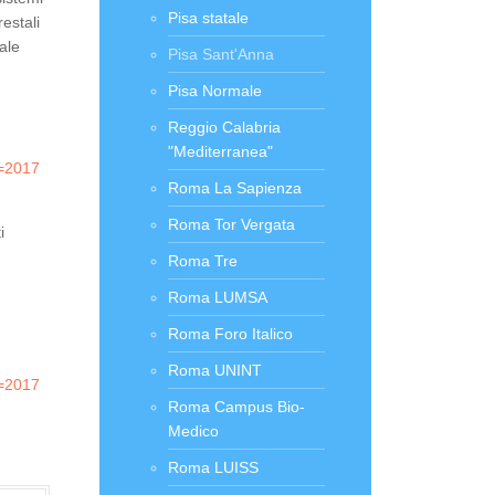
Pisa statale
estali
ale
Pisa Sant'Anna
Pisa Normale
Reggio Calabria
"Mediterranea"
r=2017
Roma La Sapienza
Roma Tor Vergata
i
Roma Tre
Roma LUMSA
Roma Foro Italico
Roma UNINT
r=2017
Roma Campus Bio-
Medico
Roma LUISS