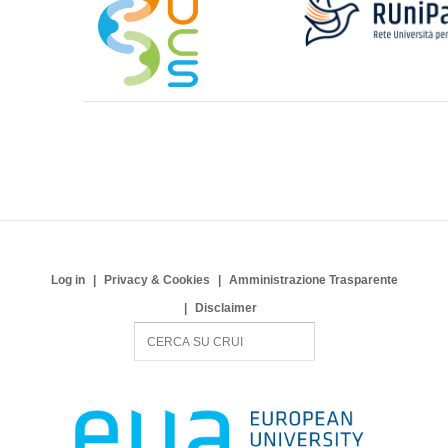
Log in
Privacy & Cookies
Amministrazione Trasparente
Disclaimer
S
e
a
r
c
h