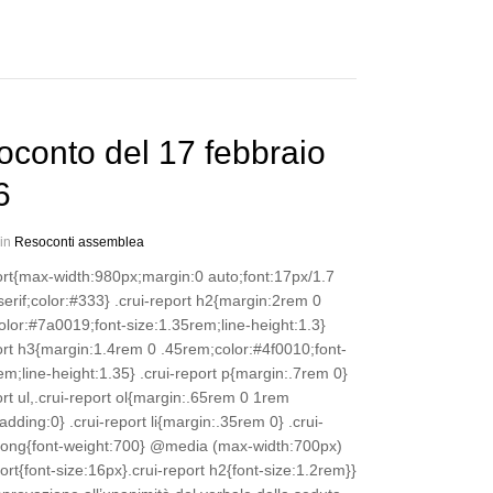
conto del 17 febbraio
6
 in
Resoconti assemblea
port{max-width:980px;margin:0 auto;font:17px/1.7
erif;color:#333} .crui-report h2{margin:2rem 0
lor:#7a0019;font-size:1.35rem;line-height:1.3}
ort h3{margin:1.4rem 0 .45rem;color:#4f0010;font-
em;line-height:1.35} .crui-report p{margin:.7rem 0}
ort ul,.crui-report ol{margin:.65rem 0 1rem
dding:0} .crui-report li{margin:.35rem 0} .crui-
trong{font-weight:700} @media (max-width:700px)
port{font-size:16px}.crui-report h2{font-size:1.2rem}}