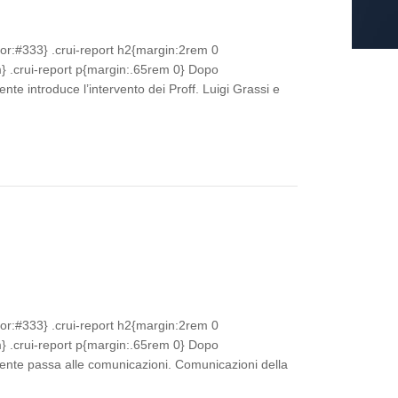
lor:#333} .crui-report h2{margin:2rem 0
 .crui-report p{margin:.65rem 0} Dopo
nte introduce l’intervento dei Proff. Luigi Grassi e
lor:#333} .crui-report h2{margin:2rem 0
 .crui-report p{margin:.65rem 0} Dopo
dente passa alle comunicazioni. Comunicazioni della