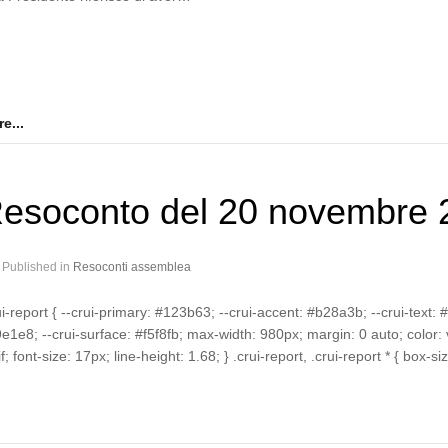
e...
esoconto del 20 novembre 
Published in
Resoconti assemblea
ui-report { --crui-primary: #123b63; --crui-accent: #b28a3b; --crui-text:
e1e8; --crui-surface: #f5f8fb; max-width: 980px; margin: 0 auto; color: var
if; font-size: 17px; line-height: 1.68; } .crui-report, .crui-report * { box-s