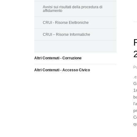
Avvisi sui risultati della procedura di
affidamento
CRUI - Risorse Elettroniche
CRUI – Risorse Informatiche
Altri Contenuti - Corruzione
Pu
Altri Contenuti - Accesso Civico
.
G
1
b
l
p
C
q