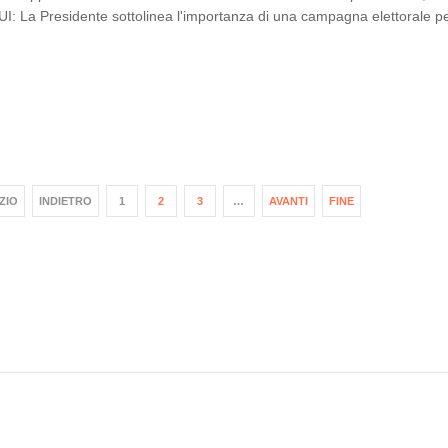
I: La Presidente sottolinea l'importanza di una campagna elettorale per
IZIO
INDIETRO
1
2
3
…
AVANTI
FINE