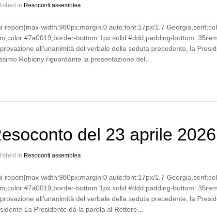
lished in
Resoconti assemblea
ui-report{max-width:980px;margin:0 auto;font:17px/1.7 Georgia,serif;co
m;color:#7a0019;border-bottom:1px solid #ddd;padding-bottom:.35rem}
pprovazione all’unanimità del verbale della seduta precedente, la Preside
simo Robiony riguardante la presentazione del…
esoconto del 23 aprile 2026
lished in
Resoconti assemblea
ui-report{max-width:980px;margin:0 auto;font:17px/1.7 Georgia,serif;co
m;color:#7a0019;border-bottom:1px solid #ddd;padding-bottom:.35rem}
pprovazione all’unanimità del verbale della seduta precedente, la Presi
sidente La Presidente dà la parola al Rettore…