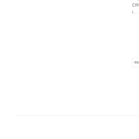
CRU
i…
IN