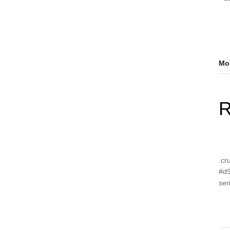
Mor
R
.cr
#d9
ser