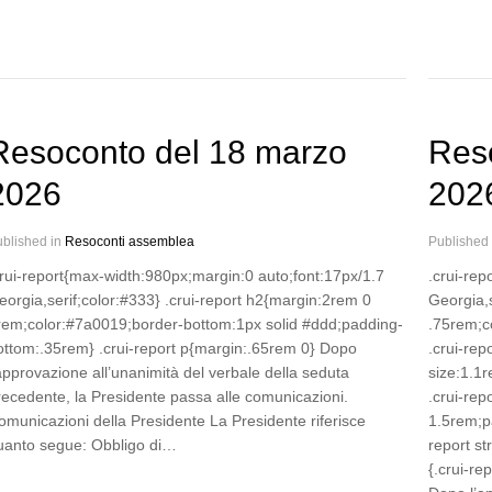
Resoconto del 18 marzo
Reso
2026
202
blished in
Resoconti assemblea
Published
crui-report{max-width:980px;margin:0 auto;font:17px/1.7
.crui-re
eorgia,serif;color:#333} .crui-report h2{margin:2rem 0
Georgia,s
rem;color:#7a0019;border-bottom:1px solid #ddd;padding-
.75rem;co
ottom:.35rem} .crui-report p{margin:.65rem 0} Dopo
.crui-rep
’approvazione all’unanimità del verbale della seduta
size:1.1r
recedente, la Presidente passa alle comunicazioni.
.crui-rep
omunicazioni della Presidente La Presidente riferisce
1.5rem;pa
uanto segue: Obbligo di…
report s
{.crui-re