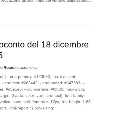
pprovazione all’unanimità del verbale della seduta…
oconto del 18 dicembre
5
 in
Resoconti assemblea
ort { --crui-primary: #123b63; --crui-accent:
--crui-text: #263442; --crui-muted: #647383; --
er: #d9e1e8; --crui-surface: #f5f8fb; max-width:
rgin: 0 auto; color: var(--crui-text); font-family:
lvetica, sans-serif; font-size: 17px; line-height: 1.68;
port, .crui-report * { box-sizing:…