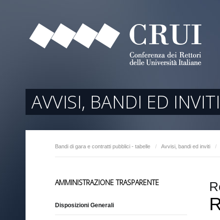
tori
ociati
r Regione
AVVISI, BANDI ED INVITI
Bandi di gara e contratti pubblici - tabelle
/
Avvisi, bandi ed inviti
/
arente
AMMINISTRAZIONE TRASPARENTE
R
R
Disposizioni Generali