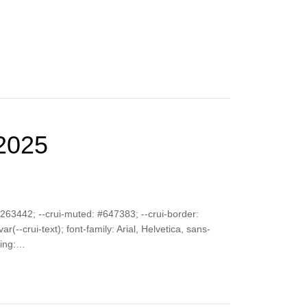
2025
 #263442; --crui-muted: #647383; --crui-border:
(--crui-text); font-family: Arial, Helvetica, sans-
izing:…