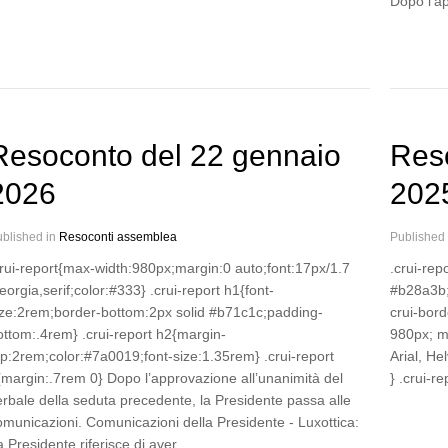
Dopo l’a
Resoconto del 22 gennaio
Res
2026
202
blished in
Resoconti assemblea
Published
crui-report{max-width:980px;margin:0 auto;font:17px/1.7
.crui-rep
orgia,serif;color:#333} .crui-report h1{font-
#b28a3b; 
ize:2rem;border-bottom:2px solid #b71c1c;padding-
crui-bord
ottom:.4rem} .crui-report h2{margin-
980px; ma
op:2rem;color:#7a0019;font-size:1.35rem} .crui-report
Arial, He
{margin:.7rem 0} Dopo l’approvazione all’unanimità del
} .crui-re
erbale della seduta precedente, la Presidente passa alle
omunicazioni. Comunicazioni della Presidente - Luxottica:
a Presidente riferisce di aver…