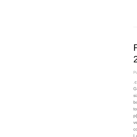
Pu
.
Ge
s
b
t
p
v
c
L