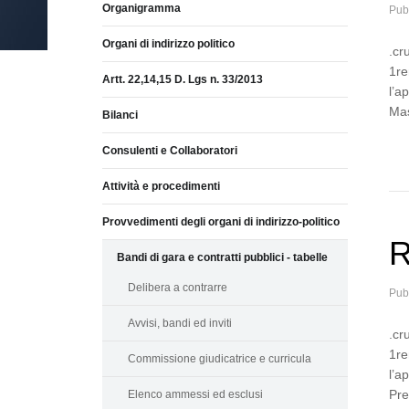
Organigramma
Pub
Organi di indirizzo politico
.cr
1re
Artt. 22,14,15 D. Lgs n. 33/2013
l’a
Mas
Bilanci
Consulenti e Collaboratori
Attività e procedimenti
Provvedimenti degli organi di indirizzo-politico
R
Bandi di gara e contratti pubblici - tabelle
Delibera a contrarre
Pub
Avvisi, bandi ed inviti
.cr
1re
Commissione giudicatrice e curricula
l’a
Pre
Elenco ammessi ed esclusi