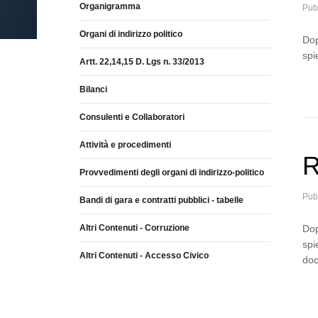
Organigramma
Pub
Organi di indirizzo politico
Dop
spi
Artt. 22,14,15 D. Lgs n. 33/2013
Bilanci
Consulenti e Collaboratori
Attività e procedimenti
R
Provvedimenti degli organi di indirizzo-politico
Pub
Bandi di gara e contratti pubblici - tabelle
Altri Contenuti - Corruzione
Dop
spi
Altri Contenuti - Accesso Civico
do