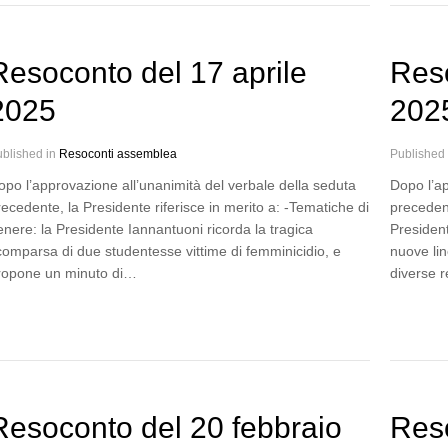
Resoconto del 17 aprile
Res
2025
202
blished in
Resoconti assemblea
Published
opo l’approvazione all’unanimità del verbale della seduta
Dopo l’ap
ecedente, la Presidente riferisce in merito a: -Tematiche di
precedent
enere: la Presidente Iannantuoni ricorda la tragica
Presiden
comparsa di due studentesse vittime di femminicidio, e
nuove lin
ropone un minuto di…
diverse r
Resoconto del 20 febbraio
Res