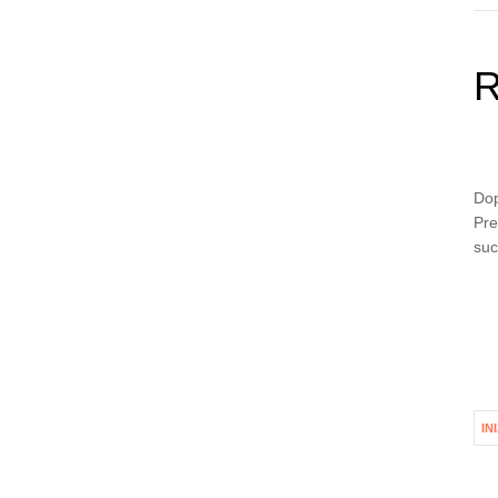
R
Dop
Pre
suc
IN