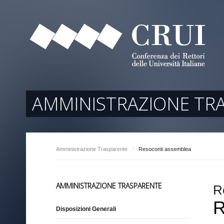
tori
ociati
r Regione
AMMINISTRAZIONE TR
Amministrazione Trasparente
/
Resoconti assemblea
arente
AMMINISTRAZIONE TRASPARENTE
R
R
Disposizioni Generali