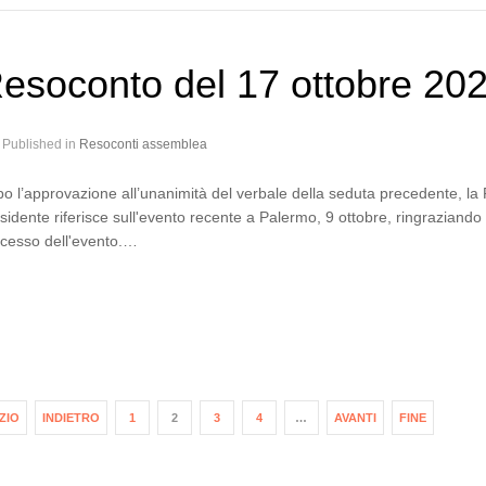
esoconto del 17 ottobre 20
Published in
Resoconti assemblea
o l’approvazione all’unanimità del verbale della seduta precedente, la
sidente riferisce sull'evento recente a Palermo, 9 ottobre, ringraziando i 
cesso dell'evento.…
IZIO
INDIETRO
1
2
3
4
…
AVANTI
FINE