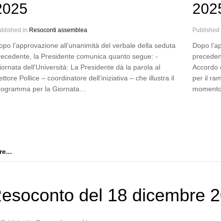
2025
202
blished in
Resoconti assemblea
Published
opo l’approvazione all’unanimità del verbale della seduta
Dopo l’ap
recedente, la Presidente comunica quanto segue: -
preceden
ornata dell'Università: La Presidente dà la parola al
Accordo 
ttore Pollice – coordinatore dell’iniziativa – che illustra il
per il ra
rogramma per la Giornata…
moment
e...
esoconto del 18 dicembre 