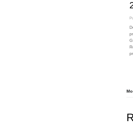
Pu
D
p
Gi
Re
p
Mor
R