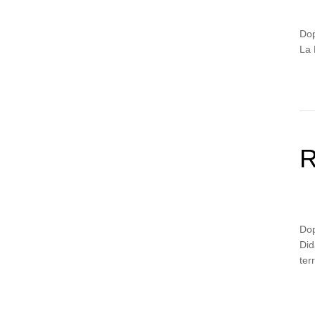
Dop
La 
R
Dop
Did
ter