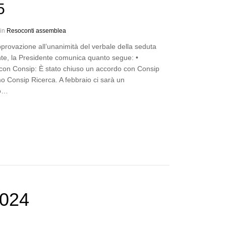
5
 in
Resoconti assemblea
provazione all’unanimità del verbale della seduta
te, la Presidente comunica quanto segue: •
con Consip: È stato chiuso un accordo con Consip
mo Consip Ricerca. A febbraio ci sarà un
o…
2024