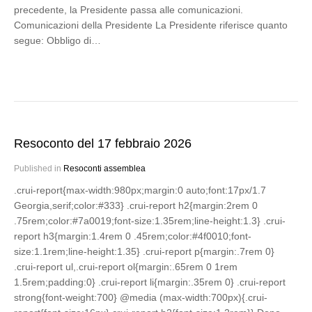
precedente, la Presidente passa alle comunicazioni.
Comunicazioni della Presidente La Presidente riferisce quanto
segue: Obbligo di…
Resoconto del 17 febbraio 2026
Published in
Resoconti assemblea
.crui-report{max-width:980px;margin:0 auto;font:17px/1.7
Georgia,serif;color:#333} .crui-report h2{margin:2rem 0
.75rem;color:#7a0019;font-size:1.35rem;line-height:1.3} .crui-
report h3{margin:1.4rem 0 .45rem;color:#4f0010;font-
size:1.1rem;line-height:1.35} .crui-report p{margin:.7rem 0}
.crui-report ul,.crui-report ol{margin:.65rem 0 1rem
1.5rem;padding:0} .crui-report li{margin:.35rem 0} .crui-report
strong{font-weight:700} @media (max-width:700px){.crui-