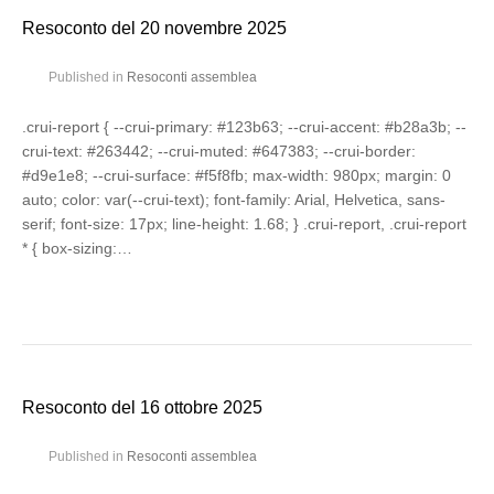
Resoconto del 20 novembre 2025
Published in
Resoconti assemblea
.crui-report { --crui-primary: #123b63; --crui-accent: #b28a3b; --
crui-text: #263442; --crui-muted: #647383; --crui-border:
#d9e1e8; --crui-surface: #f5f8fb; max-width: 980px; margin: 0
auto; color: var(--crui-text); font-family: Arial, Helvetica, sans-
serif; font-size: 17px; line-height: 1.68; } .crui-report, .crui-report
* { box-sizing:…
Resoconto del 16 ottobre 2025
Published in
Resoconti assemblea