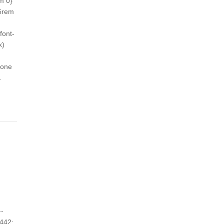
m 0}
65rem
font-
x)
ione
…
--
3442;