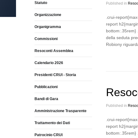
Statuto
Published in
Resoc
Organizzazione
.crui-report{max
report h2{margi
Organigramma
bottom:.35rem} .
della seduta pre
Commissioni
Robiony riguard
Resoconti Assemblea
Calendario 2026
Presidenti CRUI - Storia
Pubblicazioni
Resoco
Bandi di Gara
Published in
Resoc
Amministrazione Trasparente
.crui-report{max
Trattamento dei Dati
report h2{margi
bottom:.35rem} .
Patrocinio CRUI