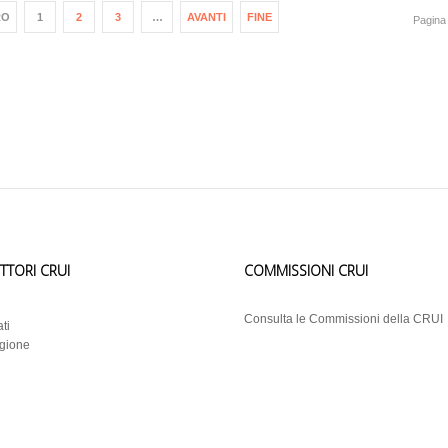
RO
1
2
3
…
AVANTI
FINE
Pagina 
ETTORI CRUI
COMMISSIONI CRUI
i
Consulta le Commissioni della CRUI
ti
egione