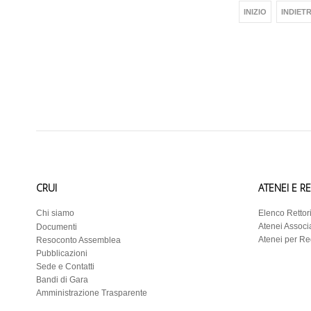
INIZIO
INDIET
CRUI
ATENEI E R
Chi siamo
Elenco Rettor
Atenei Associa
Documenti
Atenei per R
Resoconto Assemblea
Pubblicazioni
Sede e Contatti
Bandi di Gara
Amministrazione Trasparente