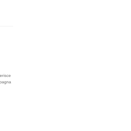
erisce
mpagna