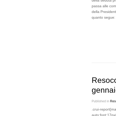
della seduta p
passa alle com
della President
quanto segue:
Resoco
gennai
Published in
Res
.crui-report{m
auto;font:17px