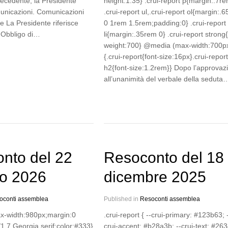
recedente, la Presidente
height:1.35} .crui-report p{margin:.7re
unicazioni. Comunicazioni
.crui-report ul,.crui-report ol{margin:.
e La Presidente riferisce
0 1rem 1.5rem;padding:0} .crui-report
 Obbligo di…
li{margin:.35rem 0} .crui-report strong{
weight:700} @media (max-width:700p
{.crui-report{font-size:16px}.crui-report
h2{font-size:1.2rem}} Dopo l’approvaz
all’unanimità del verbale della seduta
nto del 22
Resoconto del 18
o 2026
dicembre 2025
oconti assemblea
Published in
Resoconti assemblea
ax-width:980px;margin:0
.crui-report { --crui-primary: #123b63; 
/1.7 Georgia,serif;color:#333}
crui-accent: #b28a3b; --crui-text: #26