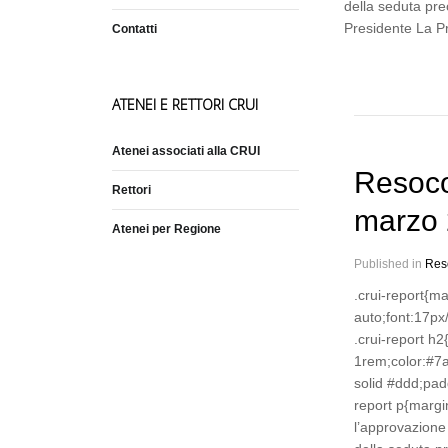
della seduta pre
Presidente La P
Contatti
ATENEI E RETTORI CRUI
Atenei associati alla CRUI
Resoco
Rettori
marzo
Atenei per Regione
Published in
Res
.crui-report{m
auto;font:17px
.crui-report h
1rem;color:#7
solid #ddd;pad
report p{marg
l’approvazione 