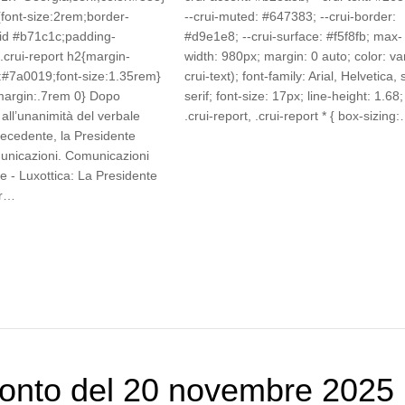
{font-size:2rem;border-
--crui-muted: #647383; --crui-border:
lid #b71c1c;padding-
#d9e1e8; --crui-surface: #f5f8fb; max-
.crui-report h2{margin-
width: 980px; margin: 0 auto; color: var
:#7a0019;font-size:1.35rem}
crui-text); font-family: Arial, Helvetica,
{margin:.7rem 0} Dopo
serif; font-size: 17px; line-height: 1.68;
all’unanimità del verbale
.crui-report, .crui-report * { box-sizing
recedente, la Presidente
unicazioni. Comunicazioni
e - Luxottica: La Presidente
er…
onto del 20 novembre 2025