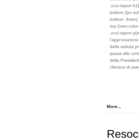
.crui-report h1
bottom:2px so
bottom:.4rem} 
top:2rem;color
.crui-report p
l’approvazione 
della seduta p
passa alle com
della President
riferisce di av
More...
Resoc