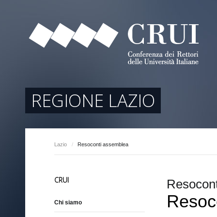
tori
ociati
r Regione
REGIONE LAZIO
Lazio
/
Resoconti assemblea
arente
CRUI
Resocont
Resoc
Chi siamo