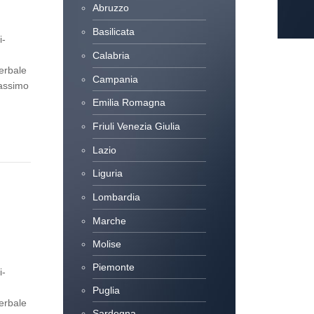
Abruzzo
Basilicata
i-
Calabria
erbale
Campania
Massimo
Emilia Romagna
Friuli Venezia Giulia
Lazio
Liguria
Lombardia
Marche
Molise
Piemonte
i-
Puglia
erbale
Sardegna