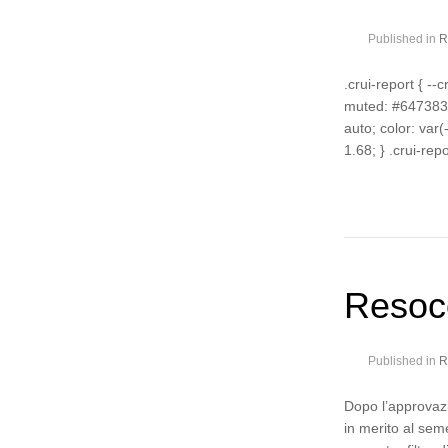
Published in
R
.crui-report { --
muted: #647383; 
auto; color: var(-
1.68; } .crui-rep
Resoco
Published in
R
Dopo l’approvazi
in merito al sem