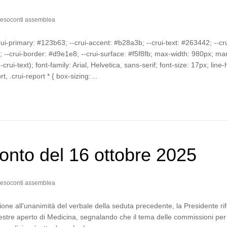
esoconti assemblea
crui-primary: #123b63; --crui-accent: #b28a3b; --crui-text: #263442; --cru
--crui-border: #d9e1e8; --crui-surface: #f5f8fb; max-width: 980px; mar
-crui-text); font-family: Arial, Helvetica, sans-serif; font-size: 17px; line-
ort, .crui-report * { box-sizing:…
nto del 16 ottobre 2025
esoconti assemblea
one all’unanimità del verbale della seduta precedente, la Presidente rif
estre aperto di Medicina, segnalando che il tema delle commissioni per 