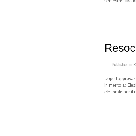
semestre filtro 
Resoco
Published in
R
Dopo l’approvazi
in merito a: Ele
elettorale per il