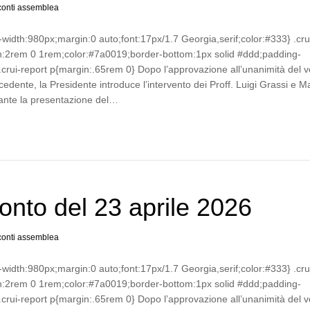
onti assemblea
-width:980px;margin:0 auto;font:17px/1.7 Georgia,serif;color:#333} .cru
n:2rem 0 1rem;color:#7a0019;border-bottom:1px solid #ddd;padding-
crui-report p{margin:.65rem 0} Dopo l’approvazione all’unanimità del v
cedente, la Presidente introduce l’intervento dei Proff. Luigi Grassi e 
ante la presentazione del…
nto del 23 aprile 2026
onti assemblea
-width:980px;margin:0 auto;font:17px/1.7 Georgia,serif;color:#333} .cru
n:2rem 0 1rem;color:#7a0019;border-bottom:1px solid #ddd;padding-
crui-report p{margin:.65rem 0} Dopo l’approvazione all’unanimità del v