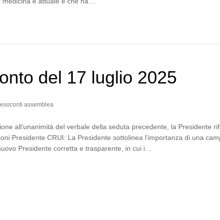
di medicina è attuale e che ha…
nto del 17 luglio 2025
esoconti assemblea
one all’unanimità del verbale della seduta precedente, la Presidente rif
zioni Presidente CRUI: La Presidente sottolinea l'importanza di una ca
 nuovo Presidente corretta e trasparente, in cui i…