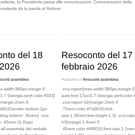
cedente, la Presidente passa alle comunicazioni. Comunicazioni della
residente dà la parola al Rettore…
nto del 18
Resoconto del 17
 2026
febbraio 2026
oconti assemblea
Published in
Resoconti assemblea
ax-width:980px;margin:0
.crui-report{max-width:980px;margin:0
/1.7 Georgia,serif;color:#333}
auto;font:17px/1.7 Georgia,serif;color
2{margin:2rem 0
.crui-report h2{margin:2rem 0
a0019;border-bottom:1px
.75rem;color:#7a0019;font-
ding-bottom:.35rem} .crui-
size:1.35rem;line-height:1.3} .crui-repo
in:.65rem 0} Dopo
h3{margin:1.4rem 0
all’unanimità del verbale
.45rem;color:#4f0010;font-size:1.1rem;