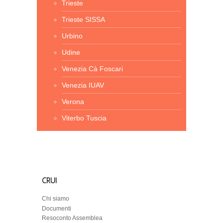
Trieste
Trieste SISSA
Urbino
Udine
Venezia Cà Foscari
Venezia IUAV
Verona
Viterbo Tuscia
CRUI
Chi siamo
Documenti
Resoconto Assemblea