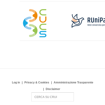
Log in
Privacy & Cookies
Amministrazione Trasparente
Disclaimer
S
e
a