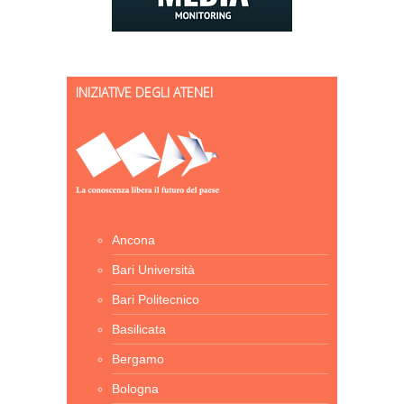
INIZIATIVE DEGLI ATENEI
Ancona
Bari Università
Bari Politecnico
Basilicata
Bergamo
Bologna