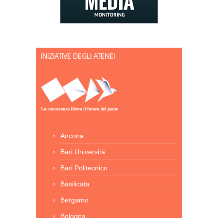
INIZIATIVE DEGLI ATENEI
Ancona
Bari Università
Bari Politecnico
Basilicata
Bergamo
Bologna