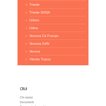
Trieste
Trieste SISSA
Urbino
Udine
Venezia Cà Foscari
Venezia IUAV
Verona
Viterbo Tuscia
CRUI
Chi siamo
Documenti