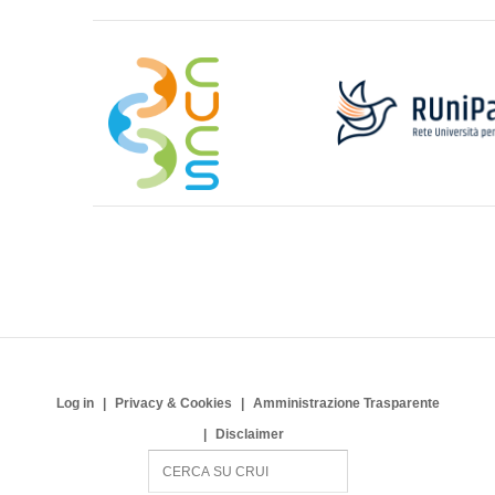
Log in
Privacy & Cookies
Amministrazione Trasparente
Disclaimer
S
e