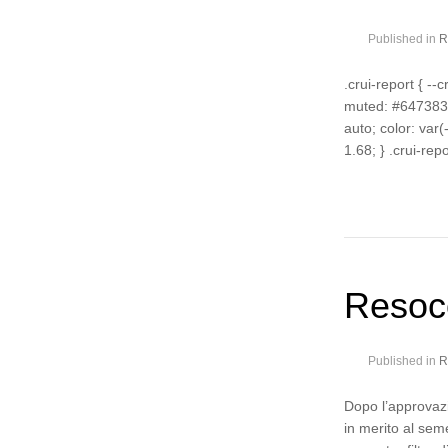
Published in
R
.crui-report { --
muted: #647383; 
auto; color: var(-
1.68; } .crui-rep
Resoco
Published in
R
Dopo l’approvazi
in merito al sem