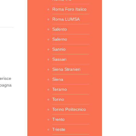
Roma Foro Italico
Roma LUMSA
Salento
Salerno
Sannio
Sassari
Siena Stranieri
erisce
Siena
mpagna
Teramo
Torino
Torino Politecnico
Trento
Trieste