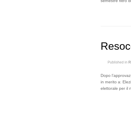
semestre filtro 
Resoco
Published in
R
Dopo l’approvazi
in merito a: Ele
elettorale per il