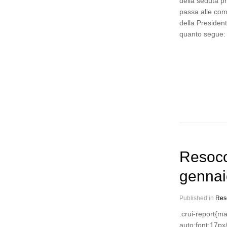
della seduta p
passa alle com
della President
quanto segue:
Resoco
gennai
Published in
Res
.crui-report{m
auto;font:17px