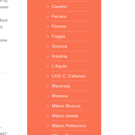
m 0}
Cassino
65rem
Ferrara
font-
Firenze
x)
Foggia
ione
Genova
…
Insubria
L'Aquila
LIUC C. Cattaneo
Macerata
Messina
Milano Bicocca
Milano statale
Milano Politecnico
--
3442;