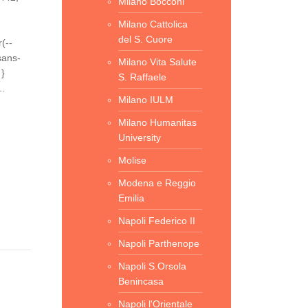
Milano Bocconi
Milano Cattolica
del S. Cuore
(--
 sans-
Milano Vita Salute
 }
S. Raffaele
:…
Milano IULM
Milano Humanitas
University
Molise
Modena e Reggio
Emilia
Napoli Federico II
Napoli Parthenope
Napoli S.Orsola
Benincasa
Napoli l'Orientale