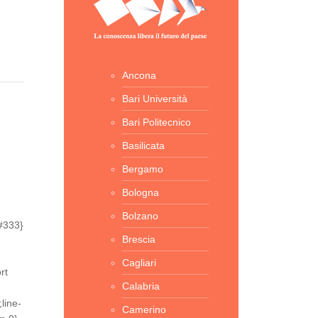
Ancona
Bari Università
Bari Politecnico
Basilicata
Bergamo
Bologna
Bolzano
:#333}
Brescia
Cagliari
rt
Calabria
line-
Camerino