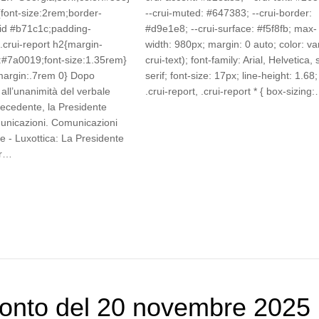
{font-size:2rem;border-
--crui-muted: #647383; --crui-border:
lid #b71c1c;padding-
#d9e1e8; --crui-surface: #f5f8fb; max-
.crui-report h2{margin-
width: 980px; margin: 0 auto; color: var
:#7a0019;font-size:1.35rem}
crui-text); font-family: Arial, Helvetica,
{margin:.7rem 0} Dopo
serif; font-size: 17px; line-height: 1.68;
all’unanimità del verbale
.crui-report, .crui-report * { box-sizing
recedente, la Presidente
unicazioni. Comunicazioni
e - Luxottica: La Presidente
er…
onto del 20 novembre 2025