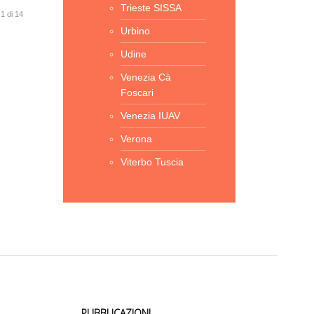
Trieste SISSA
1 di 14
Urbino
Udine
Venezia Cà
Foscari
Venezia IUAV
Verona
Viterbo Tuscia
PUBBLICAZIONI