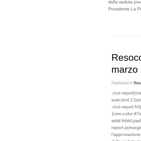
della seduta pre
Presidente La P
Resoco
marzo
Published in
Res
.crui-report{m
auto;font:17px
.crui-report h
1rem;color:#7
solid #ddd;pad
report p{marg
l’approvazione 