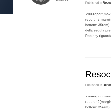
Published in
Resoc
.crui-report{max
report h2{margi
bottom:.35rem} .
della seduta pre
Robiony riguard
Resoco
Published in
Resoc
.crui-report{max
report h2{margi
bottom:.35rem} .