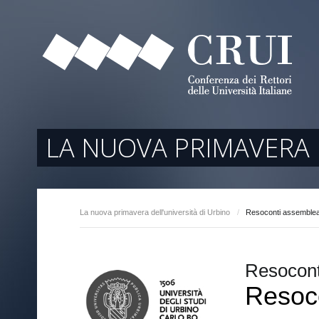
tori
ociati
r Regione
LA NUOVA PRIMAVERA 
La nuova primavera dell'università di Urbino
/
Resoconti assemble
arente
Resocont
Resoc