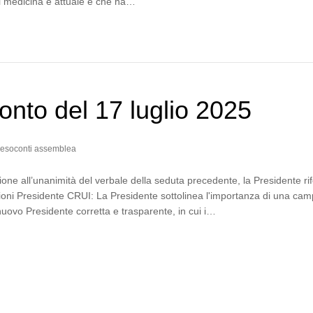
di medicina è attuale e che ha…
nto del 17 luglio 2025
esoconti assemblea
one all’unanimità del verbale della seduta precedente, la Presidente rif
zioni Presidente CRUI: La Presidente sottolinea l'importanza di una ca
 nuovo Presidente corretta e trasparente, in cui i…