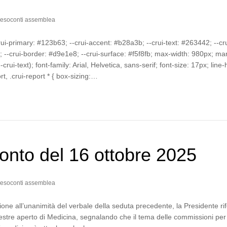
esoconti assemblea
crui-primary: #123b63; --crui-accent: #b28a3b; --crui-text: #263442; --cru
--crui-border: #d9e1e8; --crui-surface: #f5f8fb; max-width: 980px; mar
-crui-text); font-family: Arial, Helvetica, sans-serif; font-size: 17px; line-
ort, .crui-report * { box-sizing:…
nto del 16 ottobre 2025
esoconti assemblea
one all’unanimità del verbale della seduta precedente, la Presidente rif
estre aperto di Medicina, segnalando che il tema delle commissioni per 