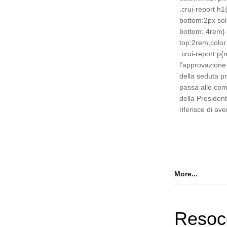
.crui-report h1
bottom:2px so
bottom:.4rem} 
top:2rem;color
.crui-report p
l’approvazione 
della seduta p
passa alle com
della President
riferisce di av
More...
Resoc