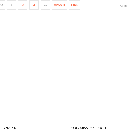
RO
1
2
3
…
AVANTI
FINE
Pagina 
ETTORI CRUI
COMMISSIONI CRUI