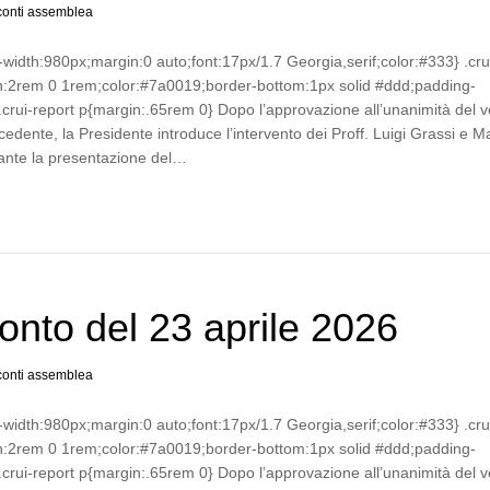
onti assemblea
-width:980px;margin:0 auto;font:17px/1.7 Georgia,serif;color:#333} .cru
n:2rem 0 1rem;color:#7a0019;border-bottom:1px solid #ddd;padding-
crui-report p{margin:.65rem 0} Dopo l’approvazione all’unanimità del v
cedente, la Presidente introduce l’intervento dei Proff. Luigi Grassi e 
ante la presentazione del…
nto del 23 aprile 2026
onti assemblea
-width:980px;margin:0 auto;font:17px/1.7 Georgia,serif;color:#333} .cru
n:2rem 0 1rem;color:#7a0019;border-bottom:1px solid #ddd;padding-
crui-report p{margin:.65rem 0} Dopo l’approvazione all’unanimità del v