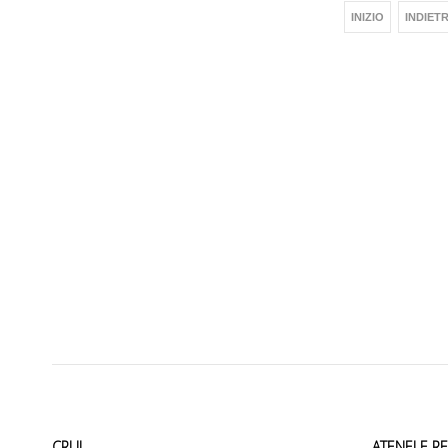
INIZIO
INDIET
CRUI
ATENEI E R