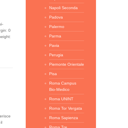
Napoli Seconda
Padova
i-
Palermo
gin: 0
Parma
height:
Pavia
Perugia
Piemonte Orientale
Pisa
Roma Campus
Bio-Medico
Roma UNINT
Roma Tor Vergata
erisce
Roma Sapienza
il
Roma Tre