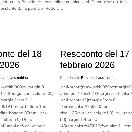
cedente, la Presidente passa alle comunicazioni. Comunicazioni della
residente dà la parola al Rettore…
nto del 18
Resoconto del 17
 2026
febbraio 2026
oconti assemblea
Published in
Resoconti assemblea
ax-width:980px;margin:0
.crui-report{max-width:980px;margin:0
/1.7 Georgia,serif;color:#333}
auto;font:17px/1.7 Georgia,serif;color
2{margin:2rem 0
.crui-report h2{margin:2rem 0
a0019;border-bottom:1px
.75rem;color:#7a0019;font-
ding-bottom:.35rem} .crui-
size:1.35rem;line-height:1.3} .crui-repo
in:.65rem 0} Dopo
h3{margin:1.4rem 0
all’unanimità del verbale
.45rem;color:#4f0010;font-size:1.1rem;