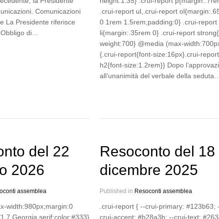
recedente, la Presidente
height:1.35} .crui-report p{margin:.7re
unicazioni. Comunicazioni
.crui-report ul,.crui-report ol{margin:.
e La Presidente riferisce
0 1rem 1.5rem;padding:0} .crui-report
 Obbligo di…
li{margin:.35rem 0} .crui-report strong{
weight:700} @media (max-width:700p
{.crui-report{font-size:16px}.crui-report
h2{font-size:1.2rem}} Dopo l’approvaz
all’unanimità del verbale della seduta
nto del 22
Resoconto del 18
o 2026
dicembre 2025
oconti assemblea
Published in
Resoconti assemblea
ax-width:980px;margin:0
.crui-report { --crui-primary: #123b63; 
/1.7 Georgia,serif;color:#333}
crui-accent: #b28a3b; --crui-text: #26