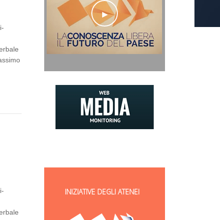
i-
erbale
Massimo
i-
INIZIATIVE DEGLI ATENEI
erbale