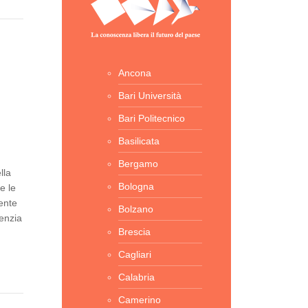
Ancona
Bari Università
Bari Politecnico
Basilicata
Bergamo
lla
Bologna
e le
ente
Bolzano
genzia
Brescia
Cagliari
Calabria
Camerino