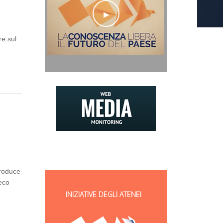
a
re sul
troduce
reco
INIZIATIVE DEGLI ATENEI