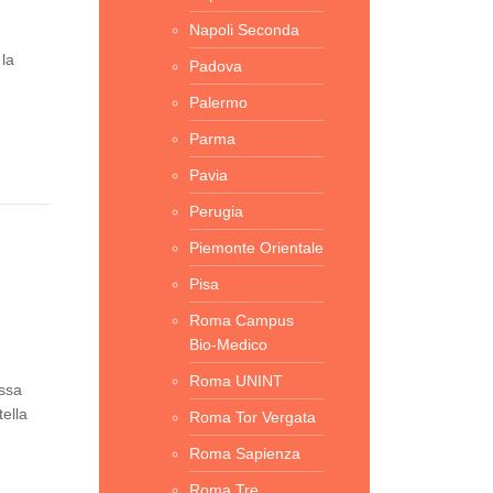
Napoli Seconda
 la
Padova
Palermo
Parma
Pavia
Perugia
Piemonte Orientale
Pisa
Roma Campus
Bio-Medico
Roma UNINT
assa
tella
Roma Tor Vergata
Roma Sapienza
Roma Tre