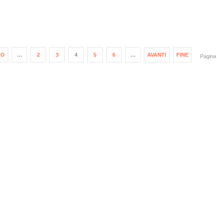
RO
…
2
3
4
5
6
…
AVANTI
FINE
Pagina 