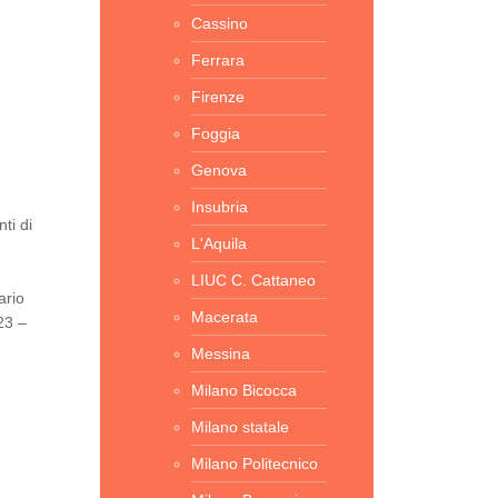
Cassino
Ferrara
Firenze
Foggia
Genova
Insubria
ti di
L'Aquila
LIUC C. Cattaneo
ario
Macerata
23 –
Messina
Milano Bicocca
Milano statale
Milano Politecnico