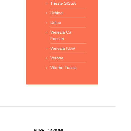
Trieste SISSA
Urbino
Udine
Venezia Cà
Foscari
Venezia IUAV
Verona
Viterbo Tuscia
PUBBLICAZIONI