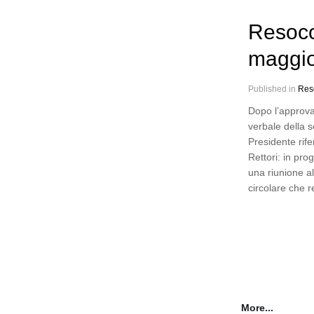
Resoco
maggi
Published in
Res
Dopo l’approva
verbale della s
Presidente rife
Rettori: in pr
una riunione a
circolare che 
More...