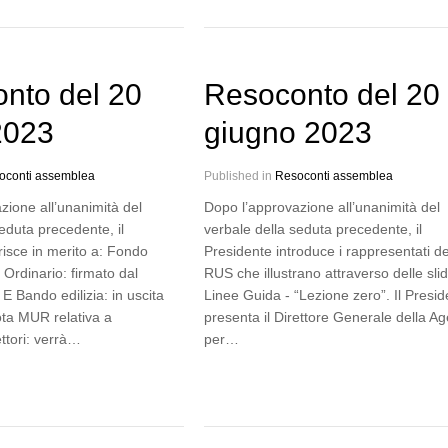
nto del 20
Resoconto del 20
 2023
giugno 2023
oconti assemblea
Published in
Resoconti assemblea
zione all’unanimità del
Dopo l’approvazione all’unanimità del
eduta precedente, il
verbale della seduta precedente, il
risce in merito a: Fondo
Presidente introduce i rappresentati de
Ordinario: firmato dal
RUS che illustrano attraverso delle slid
 E Bando edilizia: in uscita
Linee Guida - “Lezione zero”. Il Presid
ota MUR relativa a
presenta il Direttore Generale della A
ttori: verrà…
per…