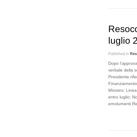
Resoco
luglio
Published in
Res
Dopo l’approva
verbale della s
Presidente rife
Finanziamento 
Ministro; Linea
entro luglio; N
emolumenti Re