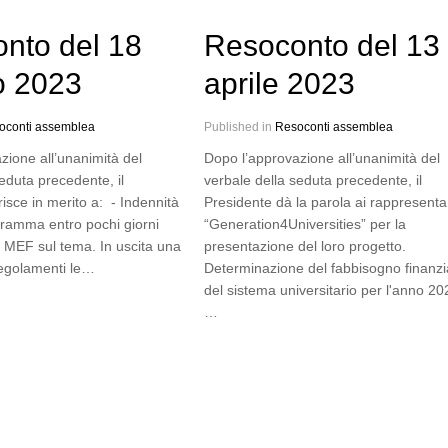
nto del 18
Resoconto del 13
o 2023
aprile 2023
oconti assemblea
Published in
Resoconti assemblea
zione all’unanimità del
Dopo l’approvazione all’unanimità del
eduta precedente, il
verbale della seduta precedente, il
risce in merito a: - Indennità
Presidente dà la parola ai rappresentan
ogramma entro pochi giorni
“Generation4Universities” per la
l MEF sul tema. In uscita una
presentazione del loro progetto.
regolamenti le…
Determinazione del fabbisogno finanzi
del sistema universitario per l'anno 20
…