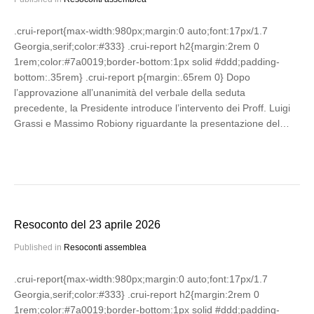
.crui-report{max-width:980px;margin:0 auto;font:17px/1.7
Georgia,serif;color:#333} .crui-report h2{margin:2rem 0
1rem;color:#7a0019;border-bottom:1px solid #ddd;padding-
bottom:.35rem} .crui-report p{margin:.65rem 0} Dopo
l’approvazione all’unanimità del verbale della seduta
precedente, la Presidente introduce l’intervento dei Proff. Luigi
Grassi e Massimo Robiony riguardante la presentazione del…
Resoconto del 23 aprile 2026
Published in
Resoconti assemblea
.crui-report{max-width:980px;margin:0 auto;font:17px/1.7
Georgia,serif;color:#333} .crui-report h2{margin:2rem 0
1rem;color:#7a0019;border-bottom:1px solid #ddd;padding-