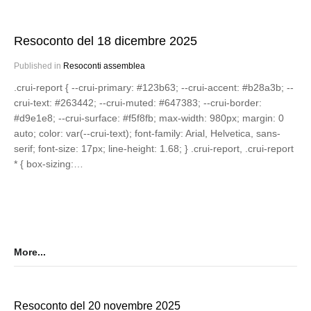
Resoconto del 18 dicembre 2025
Published in
Resoconti assemblea
.crui-report { --crui-primary: #123b63; --crui-accent: #b28a3b; --
crui-text: #263442; --crui-muted: #647383; --crui-border:
#d9e1e8; --crui-surface: #f5f8fb; max-width: 980px; margin: 0
auto; color: var(--crui-text); font-family: Arial, Helvetica, sans-
serif; font-size: 17px; line-height: 1.68; } .crui-report, .crui-report
* { box-sizing:…
More...
Resoconto del 20 novembre 2025