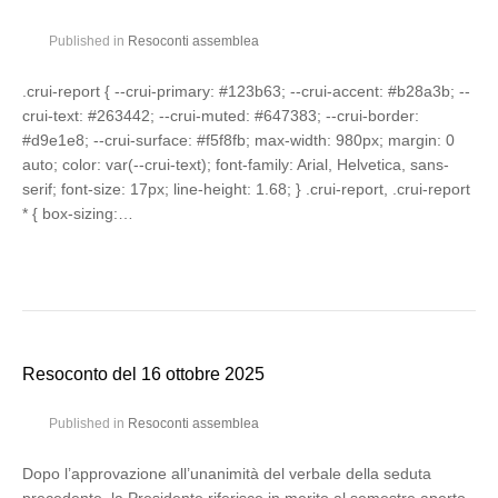
Published in
Resoconti assemblea
.crui-report { --crui-primary: #123b63; --crui-accent: #b28a3b; --
crui-text: #263442; --crui-muted: #647383; --crui-border:
#d9e1e8; --crui-surface: #f5f8fb; max-width: 980px; margin: 0
auto; color: var(--crui-text); font-family: Arial, Helvetica, sans-
serif; font-size: 17px; line-height: 1.68; } .crui-report, .crui-report
* { box-sizing:…
Resoconto del 16 ottobre 2025
Published in
Resoconti assemblea
Dopo l’approvazione all’unanimità del verbale della seduta