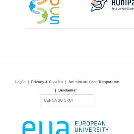
Log in
Privacy & Cookies
Amministrazione Trasparente
Disclaimer
S
e
a
r
c
h