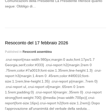
Comunicazioni della Presidente La Presidente riferisce quanto
segue: Obbligo di…
Resoconto del 17 febbraio 2026
Published in
Resoconti assemblea
.crui-report{max-width:980px;margin:0 auto;font:17px/1.7
Georgia,serif;color:#333} .crui-report h2{margin:2rem 0
.75rem;color:#7a0019;font-size:1.35rem;line-height:1.3} .crui-
report h3{margin:1.4rem 0 .45rem;color:#4f0010;font-
size:1.1rem;line-height:1.35} .crui-report p{margin:.7rem 0}
.crui-report ul,.crui-report ol{margin:.65rem 0 1rem
1.5rem;padding:0} .crui-report li{margin:.35rem 0} .crui-report
strong{font-weight:700} @media (max-width:700px){.crui-
report{font-size:16px}.crui-report h2{font-size:1.2rem}} Dopo
l’approvazione all’unanimità del verbale della seduta…