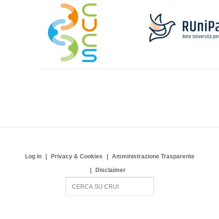
Log in
Privacy & Cookies
Amministrazione Trasparente
Disclaimer
S
e
a
r