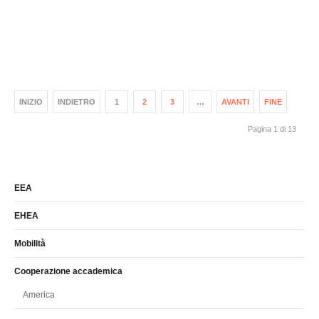
INIZIO
INDIETRO
1
2
3
…
AVANTI
FINE
Pagina 1 di 13
EEA
EHEA
Mobilità
Cooperazione accademica
America