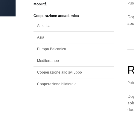
Pub
Mobilità
Cooperazione accademica
Dop
spi
America
Asia
Europa Balcanica
Mediterraneo
R
Cooperazione allo sviluppo
Pub
Cooperazione bilaterale
Dop
spi
do