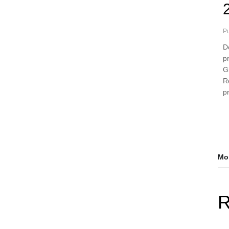
Pu
D
p
Gi
Re
p
Mor
R