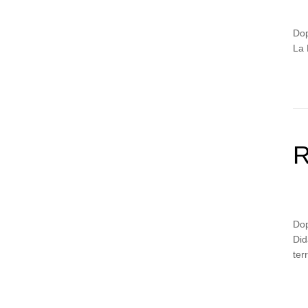
Dop
La 
R
Dop
Did
ter