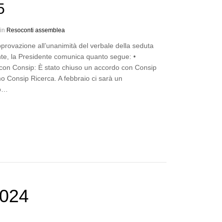
5
 in
Resoconti assemblea
provazione all’unanimità del verbale della seduta
te, la Presidente comunica quanto segue: •
con Consip: È stato chiuso un accordo con Consip
mo Consip Ricerca. A febbraio ci sarà un
o…
2024