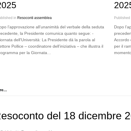
2025
202
blished in
Resoconti assemblea
Published
opo l’approvazione all’unanimità del verbale della seduta
Dopo l’ap
recedente, la Presidente comunica quanto segue: -
preceden
ornata dell'Università: La Presidente dà la parola al
Accordo 
ttore Pollice – coordinatore dell’iniziativa – che illustra il
per il ra
rogramma per la Giornata…
moment
e...
esoconto del 18 dicembre 