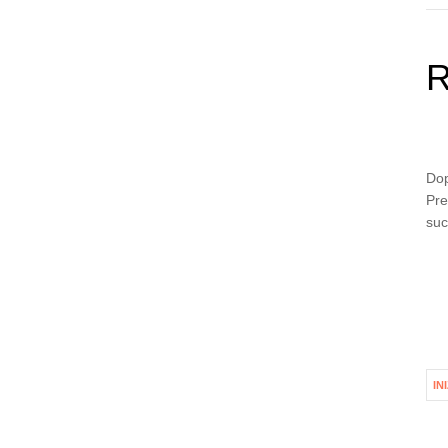
R
Dop
Pre
suc
IN