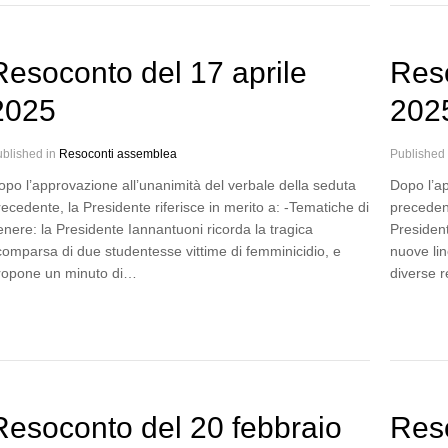
Resoconto del 17 aprile
Res
2025
202
blished in
Resoconti assemblea
Published
opo l’approvazione all’unanimità del verbale della seduta
Dopo l’ap
ecedente, la Presidente riferisce in merito a: -Tematiche di
precedent
enere: la Presidente Iannantuoni ricorda la tragica
Presiden
comparsa di due studentesse vittime di femminicidio, e
nuove lin
ropone un minuto di…
diverse r
Resoconto del 20 febbraio
Res