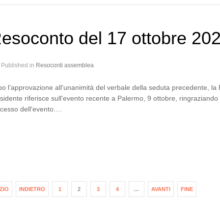
esoconto del 17 ottobre 20
Published in
Resoconti assemblea
o l’approvazione all’unanimità del verbale della seduta precedente, la
sidente riferisce sull'evento recente a Palermo, 9 ottobre, ringraziando i 
cesso dell'evento.…
IZIO
INDIETRO
1
2
3
4
…
AVANTI
FINE