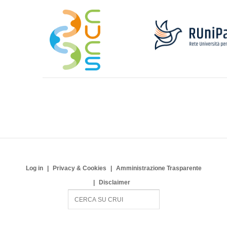
Log in
Privacy & Cookies
Amministrazione Trasparente
Disclaimer
S
e
a
r