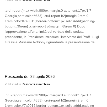
.crui-report{max-width:980px;margin:0 auto;font:17px/1.7
Georgia,serif;color:#333} .crui-report h2{margin:2rem 0
1rem;color:#7a0019;border-bottom:1px solid #ddd;padding-
bottom:.35rem} .crui-report p{margin:.65rem 0} Dopo
l’approvazione all’unanimità del verbale della seduta
precedente, la Presidente introduce l’intervento dei Proff. Luigi
Grassi e Massimo Robiony riguardante la presentazione del…
Resoconto del 23 aprile 2026
Published in
Resoconti assemblea
.crui-report{max-width:980px;margin:0 auto;font:17px/1.7
Georgia,serif;color:#333} .crui-report h2{margin:2rem 0
1rem;color:#7a0019;border-bottom:1px solid #ddd;padding-