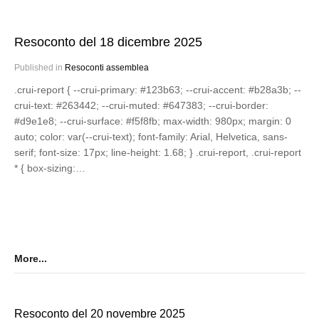
Resoconto del 18 dicembre 2025
Published in
Resoconti assemblea
.crui-report { --crui-primary: #123b63; --crui-accent: #b28a3b; --
crui-text: #263442; --crui-muted: #647383; --crui-border:
#d9e1e8; --crui-surface: #f5f8fb; max-width: 980px; margin: 0
auto; color: var(--crui-text); font-family: Arial, Helvetica, sans-
serif; font-size: 17px; line-height: 1.68; } .crui-report, .crui-report
* { box-sizing:…
More...
Resoconto del 20 novembre 2025