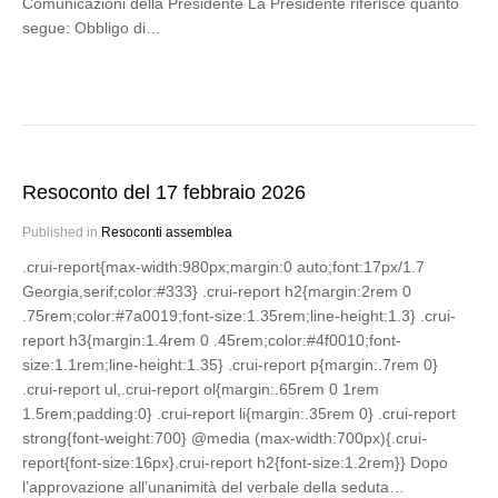
Comunicazioni della Presidente La Presidente riferisce quanto
segue: Obbligo di…
Resoconto del 17 febbraio 2026
Published in
Resoconti assemblea
.crui-report{max-width:980px;margin:0 auto;font:17px/1.7
Georgia,serif;color:#333} .crui-report h2{margin:2rem 0
.75rem;color:#7a0019;font-size:1.35rem;line-height:1.3} .crui-
report h3{margin:1.4rem 0 .45rem;color:#4f0010;font-
size:1.1rem;line-height:1.35} .crui-report p{margin:.7rem 0}
.crui-report ul,.crui-report ol{margin:.65rem 0 1rem
1.5rem;padding:0} .crui-report li{margin:.35rem 0} .crui-report
strong{font-weight:700} @media (max-width:700px){.crui-
report{font-size:16px}.crui-report h2{font-size:1.2rem}} Dopo
l’approvazione all’unanimità del verbale della seduta…