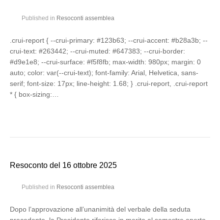
Published in
Resoconti assemblea
.crui-report { --crui-primary: #123b63; --crui-accent: #b28a3b; --
crui-text: #263442; --crui-muted: #647383; --crui-border:
#d9e1e8; --crui-surface: #f5f8fb; max-width: 980px; margin: 0
auto; color: var(--crui-text); font-family: Arial, Helvetica, sans-
serif; font-size: 17px; line-height: 1.68; } .crui-report, .crui-report
* { box-sizing:…
Resoconto del 16 ottobre 2025
Published in
Resoconti assemblea
Dopo l’approvazione all’unanimità del verbale della seduta