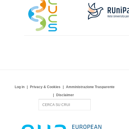
Log in
Privacy & Cookies
Amministrazione Trasparente
Disclaimer
S
e
a
r
c