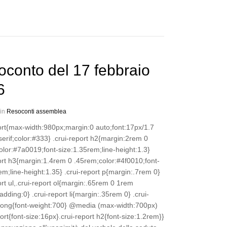
conto del 17 febbraio
6
 in
Resoconti assemblea
port{max-width:980px;margin:0 auto;font:17px/1.7
erif;color:#333} .crui-report h2{margin:2rem 0
lor:#7a0019;font-size:1.35rem;line-height:1.3}
ort h3{margin:1.4rem 0 .45rem;color:#4f0010;font-
em;line-height:1.35} .crui-report p{margin:.7rem 0}
ort ul,.crui-report ol{margin:.65rem 0 1rem
dding:0} .crui-report li{margin:.35rem 0} .crui-
trong{font-weight:700} @media (max-width:700px)
port{font-size:16px}.crui-report h2{font-size:1.2rem}}