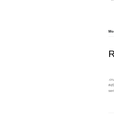
Mor
R
.cr
#d9
ser