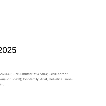
2025
 #263442; --crui-muted: #647383; --crui-border:
(--crui-text); font-family: Arial, Helvetica, sans-
izing:…