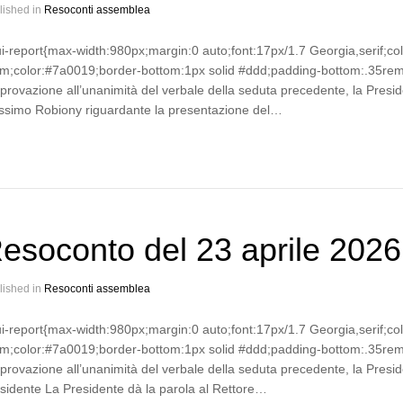
lished in
Resoconti assemblea
ui-report{max-width:980px;margin:0 auto;font:17px/1.7 Georgia,serif;co
m;color:#7a0019;border-bottom:1px solid #ddd;padding-bottom:.35rem}
pprovazione all’unanimità del verbale della seduta precedente, la Preside
simo Robiony riguardante la presentazione del…
esoconto del 23 aprile 2026
lished in
Resoconti assemblea
ui-report{max-width:980px;margin:0 auto;font:17px/1.7 Georgia,serif;co
m;color:#7a0019;border-bottom:1px solid #ddd;padding-bottom:.35rem}
pprovazione all’unanimità del verbale della seduta precedente, la Presi
sidente La Presidente dà la parola al Rettore…