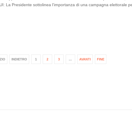
I: La Presidente sottolinea l'importanza di una campagna elettorale per
IZIO
INDIETRO
1
2
3
…
AVANTI
FINE