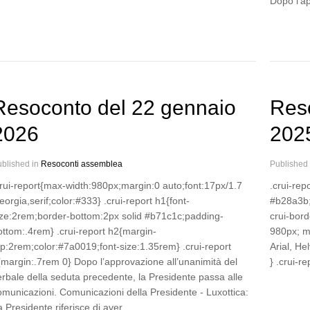
Dopo l’a
Resoconto del 22 gennaio
Res
2026
202
blished in
Resoconti assemblea
Published
crui-report{max-width:980px;margin:0 auto;font:17px/1.7
.crui-rep
orgia,serif;color:#333} .crui-report h1{font-
#b28a3b; 
ize:2rem;border-bottom:2px solid #b71c1c;padding-
crui-bord
ottom:.4rem} .crui-report h2{margin-
980px; ma
op:2rem;color:#7a0019;font-size:1.35rem} .crui-report
Arial, He
{margin:.7rem 0} Dopo l’approvazione all’unanimità del
} .crui-re
erbale della seduta precedente, la Presidente passa alle
omunicazioni. Comunicazioni della Presidente - Luxottica:
a Presidente riferisce di aver…