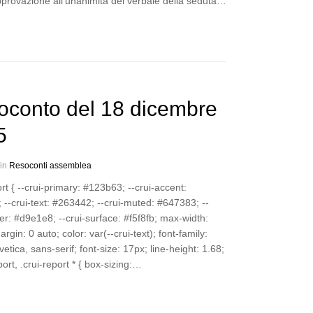
pprovazione all’unanimità del verbale della seduta…
oconto del 18 dicembre
5
 in
Resoconti assemblea
ort { --crui-primary: #123b63; --crui-accent:
--crui-text: #263442; --crui-muted: #647383; --
er: #d9e1e8; --crui-surface: #f5f8fb; max-width:
rgin: 0 auto; color: var(--crui-text); font-family:
lvetica, sans-serif; font-size: 17px; line-height: 1.68;
port, .crui-report * { box-sizing:…