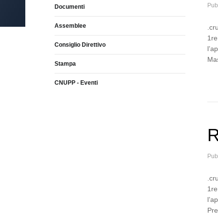
Pub
Documenti
Assemblee
.cr
1re
Consiglio Direttivo
l’a
Mas
Stampa
CNUPP - Eventi
R
Pub
.cr
1re
l’a
Pre