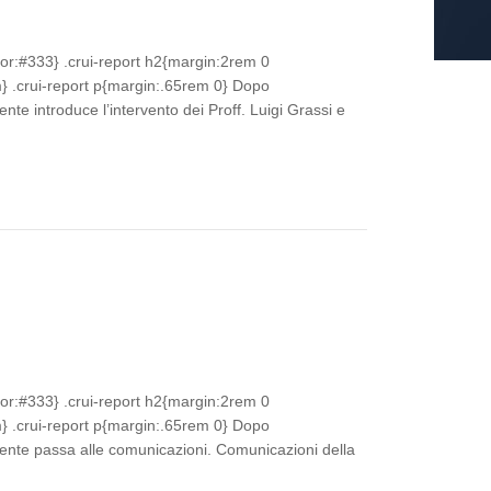
lor:#333} .crui-report h2{margin:2rem 0
 .crui-report p{margin:.65rem 0} Dopo
nte introduce l’intervento dei Proff. Luigi Grassi e
lor:#333} .crui-report h2{margin:2rem 0
 .crui-report p{margin:.65rem 0} Dopo
dente passa alle comunicazioni. Comunicazioni della