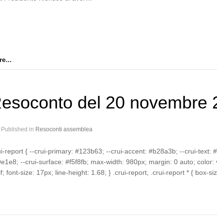
e...
esoconto del 20 novembre 
Published in
Resoconti assemblea
ui-report { --crui-primary: #123b63; --crui-accent: #b28a3b; --crui-text:
e1e8; --crui-surface: #f5f8fb; max-width: 980px; margin: 0 auto; color: var
if; font-size: 17px; line-height: 1.68; } .crui-report, .crui-report * { box-s