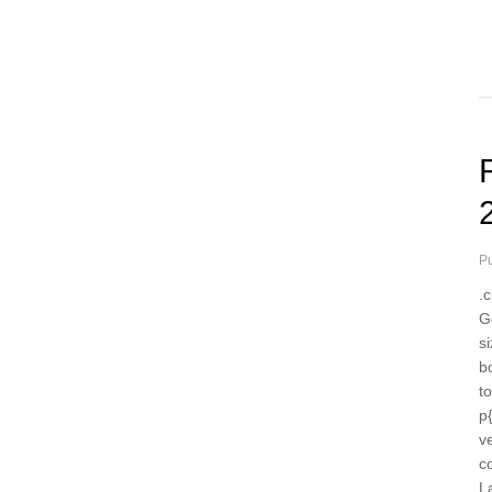
Pu
.
Ge
s
b
t
p
v
c
L