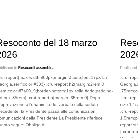
Resoconto del 18 marzo
Reso
2026
202
blished in
Resoconti assemblea
Published
crui-report{max-width:980px;margin:0 auto;font:17px/1.7
.crui-re
eorgia,serif;color:#333} .crui-report h2{margin:2rem 0
Georgia,s
rem;color:#7a0019;border-bottom:1px solid #ddd;padding-
.75rem;co
ottom:.35rem} .crui-report p{margin:.65rem 0} Dopo
.crui-rep
’approvazione all’unanimità del verbale della seduta
size:1.1r
recedente, la Presidente passa alle comunicazioni.
.crui-rep
omunicazioni della Presidente La Presidente riferisce
1.5rem;pa
uanto segue: Obbligo di…
report s
{.crui-re