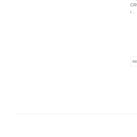
CRU
i…
IN