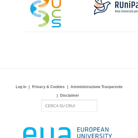
Log in
Privacy & Cookies
Amministrazione Trasparente
Disclaimer
S
e
a
r
c
h