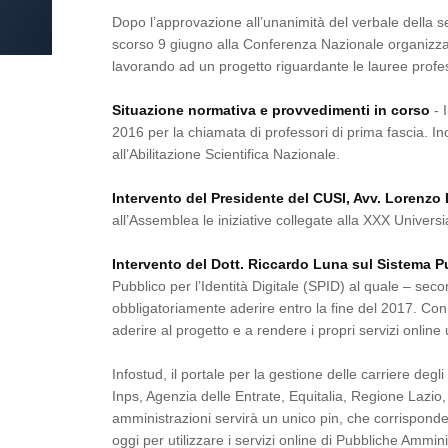
Dopo l’approvazione all’unanimità del verbale della s
scorso 9 giugno alla Conferenza Nazionale organizzat
lavorando ad un progetto riguardante le lauree profe
Situazione normativa e provvedimenti in corso
- 
2016 per la chiamata di professori di prima fascia. Inol
all’Abilitazione Scientifica Nazionale.
Intervento del Presidente del CUSI, Avv. Lorenzo 
all’Assemblea le iniziative collegate alla XXX Univers
Intervento del Dott. Riccardo Luna sul Sistema Pub
Pubblico per l’Identità Digitale (SPID) al quale – sec
obbligatoriamente aderire entro la fine del 2017. Con 
aderire al progetto e a rendere i propri servizi online ut
Infostud, il portale per la gestione delle carriere degli
Inps, Agenzia delle Entrate, Equitalia, Regione Lazio,
amministrazioni servirà un unico pin, che corrisponde
oggi per utilizzare i servizi online di Pubbliche Ammi