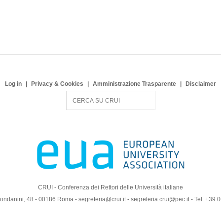
Log in
Privacy & Cookies
Amministrazione Trasparente
Disclaimer
S
e
a
r
c
h
CRUI - Conferenza dei Rettori delle Università italiane
ndanini, 48 - 00186 Roma - segreteria@crui.it - segreteria.crui@pec.it - Tel. +39