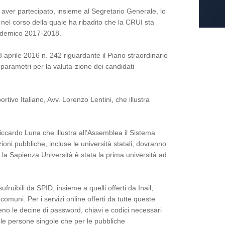
 aver partecipato, insieme al Segretario Generale, lo
nel corso della quale ha ribadito che la CRUI sta
cademico 2017-2018.
 8 aprile 2016 n. 242 riguardante il Piano straordinario
i parametri per la valuta-zione dei candidati
rtivo Italiano, Avv. Lorenzo Lentini, che illustra
Riccardo Luna che illustra all’Assemblea il Sistema
ioni pubbliche, incluse le università statali, dovranno
 la Sapienza Università è stata la prima università ad
fruibili da SPID, insieme a quelli offerti da Inail,
muni. Per i servizi online offerti da tutte queste
eno le decine di password, chiavi e codici necessari
r le persone singole che per le pubbliche