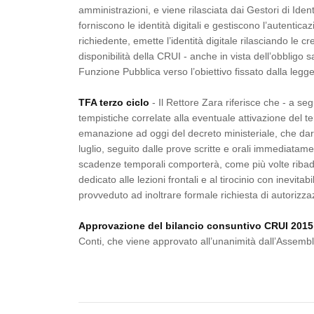
amministrazioni, e viene rilasciata dai Gestori di Ident
forniscono le identità digitali e gestiscono l’autentica
richiedente, emette l’identità digitale rilasciando le cr
disponibilità della CRUI - anche in vista dell’obbligo
Funzione Pubblica verso l’obiettivo fissato dalla legge
TFA terzo ciclo
- Il Rettore Zara riferisce che - a s
tempistiche correlate alla eventuale attivazione del 
emanazione ad oggi del decreto ministeriale, che dareb
luglio, seguito dalle prove scritte e orali immediatame
scadenze temporali comporterà, come più volte ribadi
dedicato alle lezioni frontali e al tirocinio con inevit
provveduto ad inoltrare formale richiesta di autorizzaz
Approvazione del bilancio consuntivo CRUI 2015
Conti, che viene approvato all’unanimità dall’Assemb