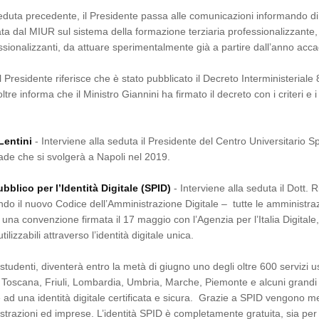
eduta precedente, il Presidente passa alle comunicazioni informando di
a dal MIUR sul sistema della formazione terziaria professionalizzante, 
ssionalizzanti, da attuare sperimentalmente già a partire dall’anno ac
Il Presidente riferisce che è stato pubblicato il Decreto Interministeriale
tre informa che il Ministro Giannini ha firmato il decreto con i criteri e 
Lentini
- Interviene alla seduta il Presidente del Centro Universitario Spo
iade che si svolgerà a Napoli nel 2019.
blico per l’Identità Digitale (SPID)
- Interviene alla seduta il Dott. 
ondo il nuovo Codice dell’Amministrazione Digitale – tutte le amministraz
una convenzione firmata il 17 maggio con l’Agenzia per l’Italia Digitale,
ilizzabili attraverso l’identità digitale unica.
 studenti, diventerà entro la metà di giugno uno degli oltre 600 servizi usu
 Toscana, Friuli, Lombardia, Umbria, Marche, Piemonte e alcuni grandi co
 ad una identità digitale certificata e sicura. Grazie a SPID vengono m
nistrazioni ed imprese. L’identità SPID è completamente gratuita, sia pe