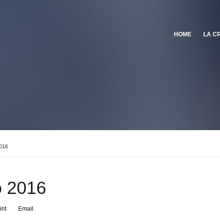
HOME
LA C
016
o 2016
int
Email