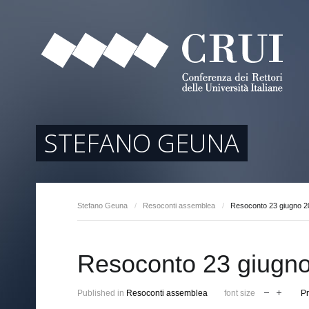
tori
ociati
r Regione
STEFANO GEUNA
Stefano Geuna
/
Resoconti assemblea
/
Resoconto 23 giugno 2
arente
Resoconto 23 giugn
Published in
Resoconti assemblea
font size
Pr