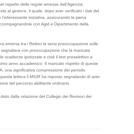
 nel rispetto delle regole emesse dall’Agenzia,
sta al gestore, il quale, dopo aver verificato i dati del
to l’interessante iniziativa, assicurando la piena
à, accompagnandole con Agid e Dipartimento della
ra emersa tra i Rettori la seria preoccupazione sulle
e si segnalava con preoccupazione che la mancata
e scadenze ipotizzate e cioè il test preselettivo a
prossimo anno accademico. Il mancato rispetto di queste
A, una significativa compressione del periodo
 di questa lettera il MIUR ha risposto segnalando di aver
ione del percorso abilitante ordinario.
-dato dalla relazione del Collegio dei Revisori dei