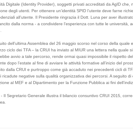
ità Digitale (Identity Provider), soggetti privati accreditati da AgID che,
zione degli utenti. Per ottenere un’identità SPID l’utente deve farne richie
edenziali all’utente. Il Presidente ringrazia il Dott. Luna per aver illustra
 sancito dalla norma - a condividere l’esperienza con tutte le universit
.
eguito dell’ultima Assemblea del 26 maggio scorso nel corso della quale e
terzo ciclo dei TFA – la CRUI ha inviato al MIUR una lettera nella qual
be avvio a tale percorso, rende ormai quasi impossibile il rispetto dell
nte dopo l’estate al fine di avviare le attività formative all’inizio del 
to dalla CRUI e purtroppo come già accaduto nei precedenti cicli di TF
abili ricadute negative sulla qualità organizzativa dei percorsi. A seguito
ione al MEF e al Dipartimento per la Funzione Pubblica ai fini dell’indiz
- Il Segretario Generale illustra il bilancio consuntivo CRUI 2015, corre
lea.