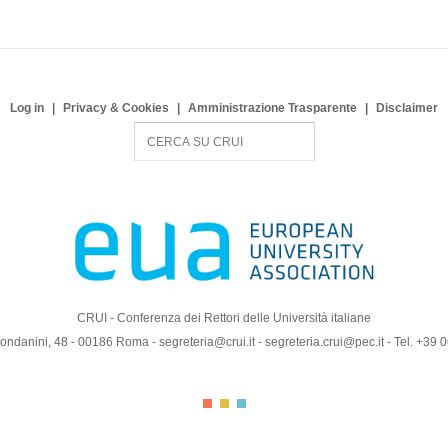
Log in
Privacy & Cookies
Amministrazione Trasparente
Disclaimer
S
e
a
r
c
h
CRUI - Conferenza dei Rettori delle Università italiane
ndanini, 48 - 00186 Roma - segreteria@crui.it - segreteria.crui@pec.it - Tel. +39