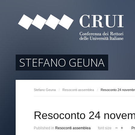
tori
ociati
r Regione
STEFANO GEUNA
Stefano Geuna
/
Resoconti assemblea
/
Resoconto 24 novembr
arente
Resoconto 24 novem
Published in
Resoconti assemblea
font size
Pr