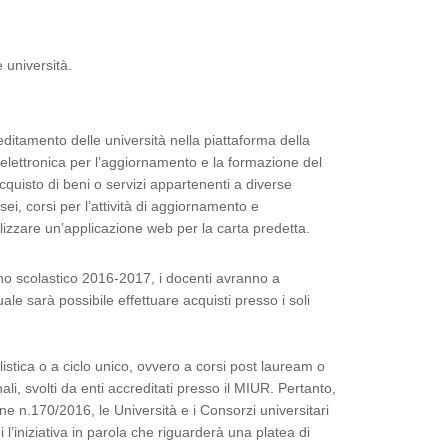
 università.
ditamento delle università nella piattaforma della
a elettronica per l’aggiornamento e la formazione del
acquisto di beni o servizi appartenenti a diverse
ei, corsi per l’attività di aggiornamento e
alizzare un’applicazione web per la carta predetta.
nno scolastico 2016-2017, i docenti avranno a
ale sarà possibile effettuare acquisti presso i soli
alistica o a ciclo unico, ovvero a corsi post lauream o
li, svolti da enti accreditati presso il MIUR. Pertanto,
ne n.170/2016, le Università e i Consorzi universitari
 l’iniziativa in parola che riguarderà una platea di