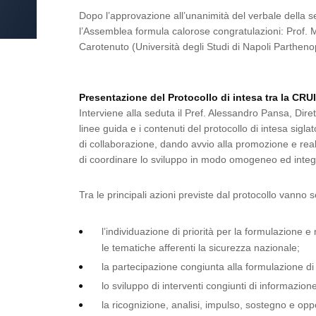
Dopo l’approvazione all’unanimità del verbale della s
l’Assemblea formula calorose congratulazioni: Prof. Ma
Carotenuto (Università degli Studi di Napoli Parthenop
Presentazione del Protocollo di intesa tra la CRUI
Interviene alla seduta il Pref. Alessandro Pansa, Diret
linee guida e i contenuti del protocollo di intesa sigl
di collaborazione, dando avvio alla promozione e reali
di coordinare lo sviluppo in modo omogeneo ed integra
Tra le principali azioni previste dal protocollo vanno 
l’individuazione di priorità per la formulazione
le tematiche afferenti la sicurezza nazionale;
la partecipazione congiunta alla formulazione di 
lo sviluppo di interventi congiunti di informazio
la ricognizione, analisi, impulso, sostegno e opp