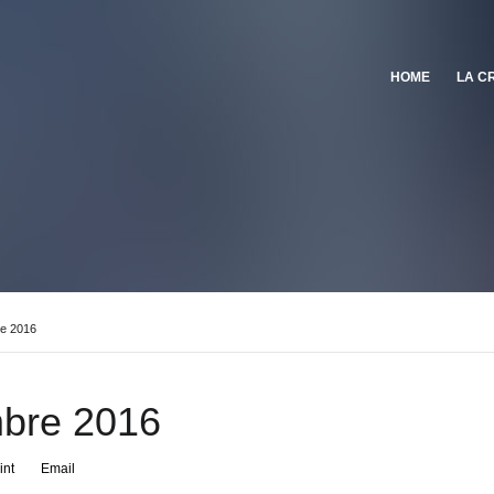
HOME
LA C
e 2016
bre 2016
int
Email