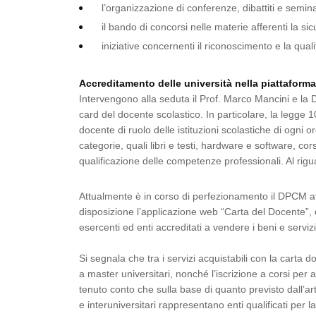
l’organizzazione di conferenze, dibattiti e semin
il bando di concorsi nelle materie afferenti la si
iniziative concernenti il riconoscimento e la qua
Accreditamento delle università nella piattaforma
Intervengono alla seduta il Prof. Marco Mancini e la D
card del docente scolastico. In particolare, la legge 
docente di ruolo delle istituzioni scolastiche di ogni 
categorie, quali libri e testi, hardware e software, co
qualificazione delle competenze professionali. Al rigu
Attualmente è in corso di perfezionamento il DPCM att
disposizione l’applicazione web “Carta del Docente”, di
esercenti ed enti accreditati a vendere i beni e serviz
Si segnala che tra i servizi acquistabili con la carta d
a master universitari, nonché l’iscrizione a corsi per 
tenuto conto che sulla base di quanto previsto dall’ar
e interuniversitari rappresentano enti qualificati per 