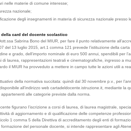
ari nelle materie di comune interesse;
curezza nazionale;
lificazione degli insegnamenti in materia di sicurezza nazionale presso le
 della card del docente scolastico
ott.ssa Sabrina Bono del MIUR, per fare il punto relativamente all’accre
107 del 13 luglio 2015, art.1 comma 121 prevede l’istituzione della cart
ordine e grado, dell’importo nominale di euro 500 annui, spendibili per l’
rsi di laurea, rappresentazioni teatrali e cinematografiche, ingresso a mus
ardo il MIUR ha provveduto a mettere in campo tutte le azioni utili a re
uativo della normativa succitata: quindi dal 30 novembre p.v., per l’a
sponibile all’indirizzo web cartadeldocente.istruzione.it, mediante la qu
i appartenenti alle categorie previste dalla norma.
ocente figurano l’iscrizione a corsi di laurea, di laurea magistrale, speci
attività di aggiornamento e di qualificazione delle competenze professiona
ticolo 1 comma 5 della Direttiva di accreditamento degli enti di formazio
la formazione del personale docente, si intende rappresentare agli Atenei