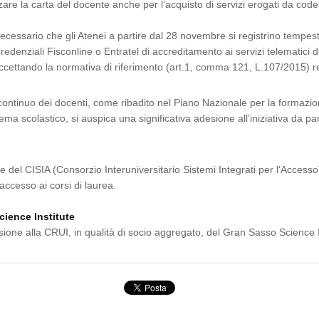
re la carta del docente anche per l’acquisto di servizi erogati da codes
 necessario che gli Atenei a partire dal 28 novembre si registrino tempes
redenziali Fisconline o Entratel di accreditamento ai servizi telematici 
ttando la normativa di riferimento (art.1, comma 121, L.107/2015) relati
continuo dei docenti, come ribadito nel Piano Nazionale per la formazio
ma scolastico, si auspica una significativa adesione all’iniziativa da par
e del CISIA (Consorzio Interuniversitario Sistemi Integrati per l’Accesso)
accesso ai corsi di laurea.
cience Institute
sione alla CRUI, in qualità di socio aggregato, del Gran Sasso Science I