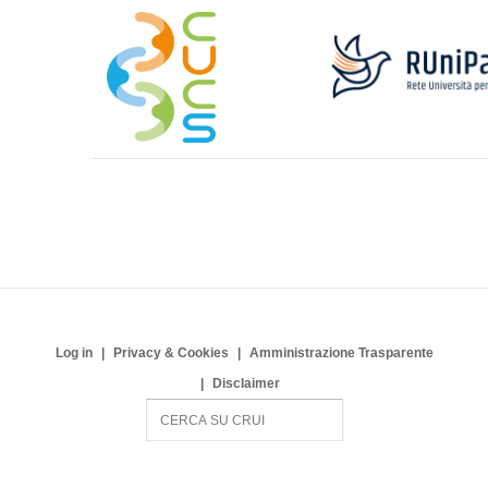
Log in
Privacy & Cookies
Amministrazione Trasparente
Disclaimer
S
e
a
r