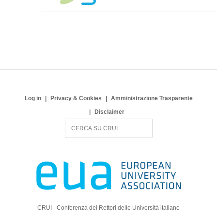
Log in
Privacy & Cookies
Amministrazione Trasparente
Disclaimer
S
e
a
r
c
h
CRUI - Conferenza dei Rettori delle Università italiane