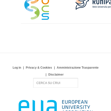
Log in
Privacy & Cookies
Amministrazione Trasparente
Disclaimer
S
e
a
r
c
h