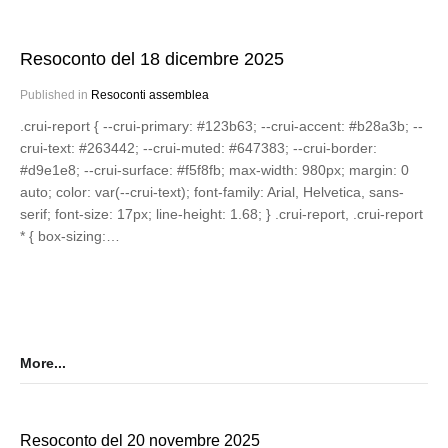
Resoconto del 18 dicembre 2025
Published in
Resoconti assemblea
.crui-report { --crui-primary: #123b63; --crui-accent: #b28a3b; --
crui-text: #263442; --crui-muted: #647383; --crui-border:
#d9e1e8; --crui-surface: #f5f8fb; max-width: 980px; margin: 0
auto; color: var(--crui-text); font-family: Arial, Helvetica, sans-
serif; font-size: 17px; line-height: 1.68; } .crui-report, .crui-report
* { box-sizing:…
More...
Resoconto del 20 novembre 2025