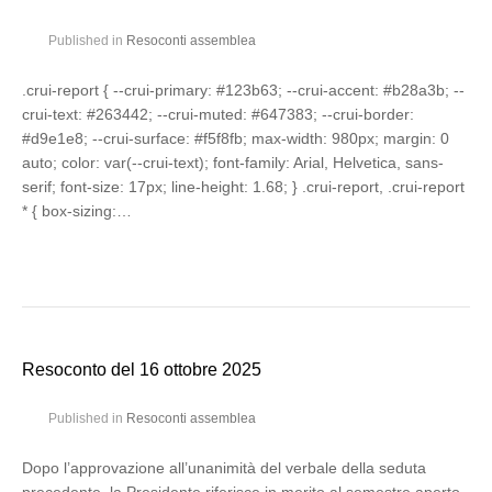
Published in
Resoconti assemblea
.crui-report { --crui-primary: #123b63; --crui-accent: #b28a3b; --
crui-text: #263442; --crui-muted: #647383; --crui-border:
#d9e1e8; --crui-surface: #f5f8fb; max-width: 980px; margin: 0
auto; color: var(--crui-text); font-family: Arial, Helvetica, sans-
serif; font-size: 17px; line-height: 1.68; } .crui-report, .crui-report
* { box-sizing:…
Resoconto del 16 ottobre 2025
Published in
Resoconti assemblea
Dopo l’approvazione all’unanimità del verbale della seduta