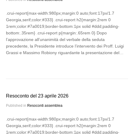
.crui-report{max-width:980px;margin:0 auto;font:17px/1.7
Georgia,serif;color:#333} .crui-report h2{margin:2rem 0
1rem;color:#7a0019;border-bottom:1px solid #ddd;padding-
bottom:.35rem} .crui-report p{margin:.65rem 0} Dopo
l’approvazione all’unanimità del verbale della seduta
precedente, la Presidente introduce l’intervento dei Proff. Luigi
Grassi e Massimo Robiony riguardante la presentazione del…
Resoconto del 23 aprile 2026
Published in
Resoconti assemblea
.crui-report{max-width:980px;margin:0 auto;font:17px/1.7
Georgia,serif;color:#333} .crui-report h2{margin:2rem 0
1rem;color:#7a0019;border-bottom:1px solid #ddd;padding-