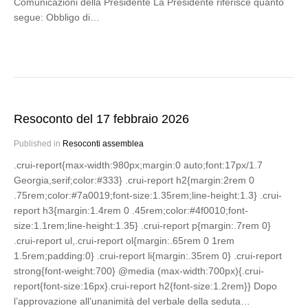
Comunicazioni della Presidente La Presidente riferisce quanto
segue: Obbligo di…
Resoconto del 17 febbraio 2026
Published in
Resoconti assemblea
.crui-report{max-width:980px;margin:0 auto;font:17px/1.7
Georgia,serif;color:#333} .crui-report h2{margin:2rem 0
.75rem;color:#7a0019;font-size:1.35rem;line-height:1.3} .crui-
report h3{margin:1.4rem 0 .45rem;color:#4f0010;font-
size:1.1rem;line-height:1.35} .crui-report p{margin:.7rem 0}
.crui-report ul,.crui-report ol{margin:.65rem 0 1rem
1.5rem;padding:0} .crui-report li{margin:.35rem 0} .crui-report
strong{font-weight:700} @media (max-width:700px){.crui-
report{font-size:16px}.crui-report h2{font-size:1.2rem}} Dopo
l’approvazione all’unanimità del verbale della seduta…