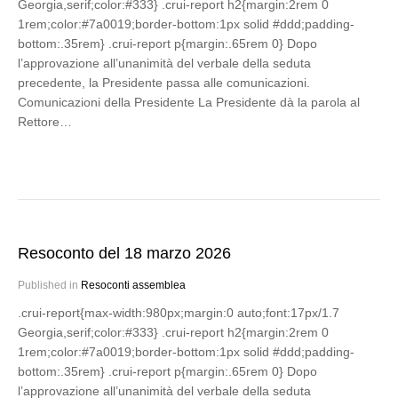
Georgia,serif;color:#333} .crui-report h2{margin:2rem 0
1rem;color:#7a0019;border-bottom:1px solid #ddd;padding-
bottom:.35rem} .crui-report p{margin:.65rem 0} Dopo
l’approvazione all’unanimità del verbale della seduta
precedente, la Presidente passa alle comunicazioni.
Comunicazioni della Presidente La Presidente dà la parola al
Rettore…
Resoconto del 18 marzo 2026
Published in
Resoconti assemblea
.crui-report{max-width:980px;margin:0 auto;font:17px/1.7
Georgia,serif;color:#333} .crui-report h2{margin:2rem 0
1rem;color:#7a0019;border-bottom:1px solid #ddd;padding-
bottom:.35rem} .crui-report p{margin:.65rem 0} Dopo
l’approvazione all’unanimità del verbale della seduta