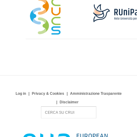
Log in
Privacy & Cookies
Amministrazione Trasparente
Disclaimer
S
e
a
r
c