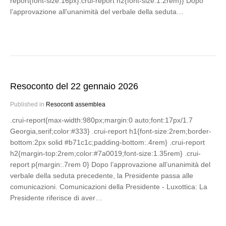
report{font-size:16px}.crui-report h2{font-size:1.2rem}} Dopo
l’approvazione all’unanimità del verbale della seduta…
Resoconto del 22 gennaio 2026
Published in
Resoconti assemblea
.crui-report{max-width:980px;margin:0 auto;font:17px/1.7
Georgia,serif;color:#333} .crui-report h1{font-size:2rem;border-
bottom:2px solid #b71c1c;padding-bottom:.4rem} .crui-report
h2{margin-top:2rem;color:#7a0019;font-size:1.35rem} .crui-
report p{margin:.7rem 0} Dopo l’approvazione all’unanimità del
verbale della seduta precedente, la Presidente passa alle
comunicazioni. Comunicazioni della Presidente - Luxottica: La
Presidente riferisce di aver…