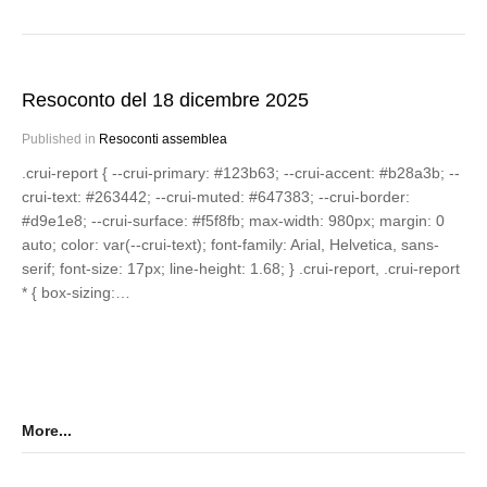
Resoconto del 18 dicembre 2025
Published in
Resoconti assemblea
.crui-report { --crui-primary: #123b63; --crui-accent: #b28a3b; --
crui-text: #263442; --crui-muted: #647383; --crui-border:
#d9e1e8; --crui-surface: #f5f8fb; max-width: 980px; margin: 0
auto; color: var(--crui-text); font-family: Arial, Helvetica, sans-
serif; font-size: 17px; line-height: 1.68; } .crui-report, .crui-report
* { box-sizing:…
More...