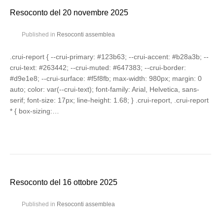
Resoconto del 20 novembre 2025
Published in
Resoconti assemblea
.crui-report { --crui-primary: #123b63; --crui-accent: #b28a3b; --
crui-text: #263442; --crui-muted: #647383; --crui-border:
#d9e1e8; --crui-surface: #f5f8fb; max-width: 980px; margin: 0
auto; color: var(--crui-text); font-family: Arial, Helvetica, sans-
serif; font-size: 17px; line-height: 1.68; } .crui-report, .crui-report
* { box-sizing:…
Resoconto del 16 ottobre 2025
Published in
Resoconti assemblea