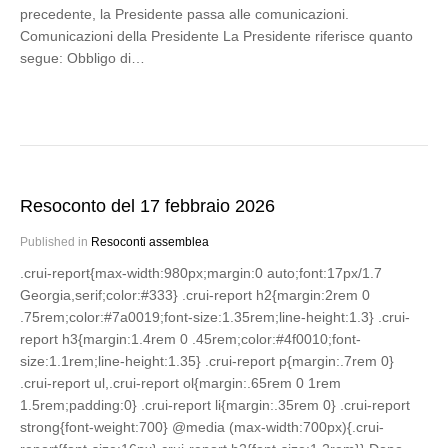
precedente, la Presidente passa alle comunicazioni.
Comunicazioni della Presidente La Presidente riferisce quanto
segue: Obbligo di…
Resoconto del 17 febbraio 2026
Published in
Resoconti assemblea
.crui-report{max-width:980px;margin:0 auto;font:17px/1.7
Georgia,serif;color:#333} .crui-report h2{margin:2rem 0
.75rem;color:#7a0019;font-size:1.35rem;line-height:1.3} .crui-
report h3{margin:1.4rem 0 .45rem;color:#4f0010;font-
size:1.1rem;line-height:1.35} .crui-report p{margin:.7rem 0}
.crui-report ul,.crui-report ol{margin:.65rem 0 1rem
1.5rem;padding:0} .crui-report li{margin:.35rem 0} .crui-report
strong{font-weight:700} @media (max-width:700px){.crui-