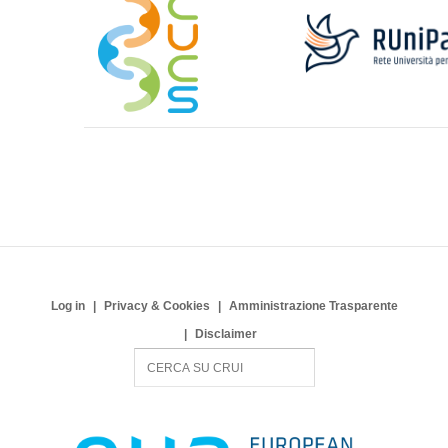
Log in
Privacy & Cookies
Amministrazione Trasparente
Disclaimer
S
e
a
r
c