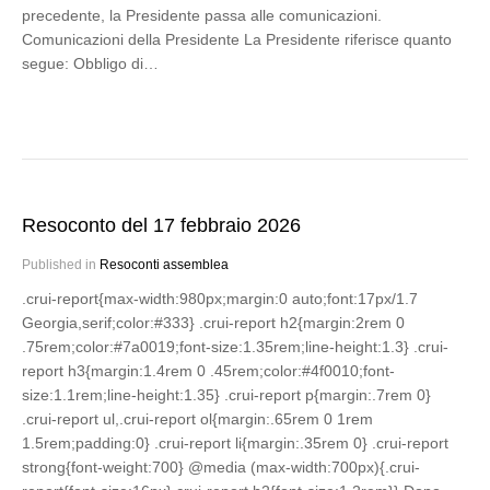
precedente, la Presidente passa alle comunicazioni.
Comunicazioni della Presidente La Presidente riferisce quanto
segue: Obbligo di…
Resoconto del 17 febbraio 2026
Published in
Resoconti assemblea
.crui-report{max-width:980px;margin:0 auto;font:17px/1.7
Georgia,serif;color:#333} .crui-report h2{margin:2rem 0
.75rem;color:#7a0019;font-size:1.35rem;line-height:1.3} .crui-
report h3{margin:1.4rem 0 .45rem;color:#4f0010;font-
size:1.1rem;line-height:1.35} .crui-report p{margin:.7rem 0}
.crui-report ul,.crui-report ol{margin:.65rem 0 1rem
1.5rem;padding:0} .crui-report li{margin:.35rem 0} .crui-report
strong{font-weight:700} @media (max-width:700px){.crui-