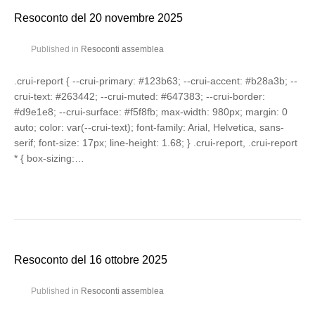
Resoconto del 20 novembre 2025
Published in
Resoconti assemblea
.crui-report { --crui-primary: #123b63; --crui-accent: #b28a3b; --
crui-text: #263442; --crui-muted: #647383; --crui-border:
#d9e1e8; --crui-surface: #f5f8fb; max-width: 980px; margin: 0
auto; color: var(--crui-text); font-family: Arial, Helvetica, sans-
serif; font-size: 17px; line-height: 1.68; } .crui-report, .crui-report
* { box-sizing:…
Resoconto del 16 ottobre 2025
Published in
Resoconti assemblea