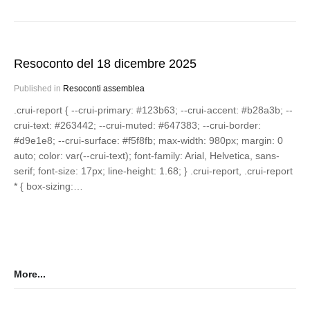
Resoconto del 18 dicembre 2025
Published in
Resoconti assemblea
.crui-report { --crui-primary: #123b63; --crui-accent: #b28a3b; --
crui-text: #263442; --crui-muted: #647383; --crui-border:
#d9e1e8; --crui-surface: #f5f8fb; max-width: 980px; margin: 0
auto; color: var(--crui-text); font-family: Arial, Helvetica, sans-
serif; font-size: 17px; line-height: 1.68; } .crui-report, .crui-report
* { box-sizing:…
More...