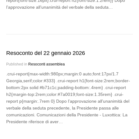
report{font-size:16px}.crui-report h2{font-size:1.2rem}} Dopo
l’approvazione all’unanimità del verbale della seduta…
Resoconto del 22 gennaio 2026
Published in
Resoconti assemblea
.crui-report{max-width:980px;margin:0 auto;font:17px/1.7
Georgia,serif;color:#333} .crui-report h1{font-size:2rem;border-
bottom:2px solid #b71c1c;padding-bottom:.4rem} .crui-report
h2{margin-top:2rem;color:#7a0019;font-size:1.35rem} .crui-
report p{margin:.7rem 0} Dopo l’approvazione all’unanimità del
verbale della seduta precedente, la Presidente passa alle
comunicazioni. Comunicazioni della Presidente - Luxottica: La
Presidente riferisce di aver…