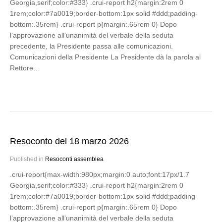
Georgia,serif;color:#333} .crui-report h2{margin:2rem 0
1rem;color:#7a0019;border-bottom:1px solid #ddd;padding-
bottom:.35rem} .crui-report p{margin:.65rem 0} Dopo
l’approvazione all’unanimità del verbale della seduta
precedente, la Presidente passa alle comunicazioni.
Comunicazioni della Presidente La Presidente dà la parola al
Rettore…
Resoconto del 18 marzo 2026
Published in
Resoconti assemblea
.crui-report{max-width:980px;margin:0 auto;font:17px/1.7
Georgia,serif;color:#333} .crui-report h2{margin:2rem 0
1rem;color:#7a0019;border-bottom:1px solid #ddd;padding-
bottom:.35rem} .crui-report p{margin:.65rem 0} Dopo
l’approvazione all’unanimità del verbale della seduta