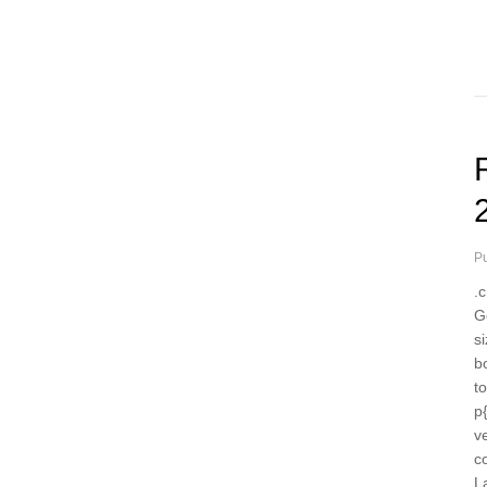
Pu
.
Ge
s
b
t
p
v
c
L