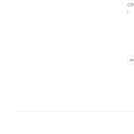
CRU
i…
IN