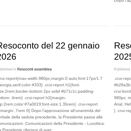
Dopo l’a
Resoconto del 22 gennaio
Res
2026
202
blished in
Resoconti assemblea
Published
crui-report{max-width:980px;margin:0 auto;font:17px/1.7
.crui-rep
orgia,serif;color:#333} .crui-report h1{font-
#b28a3b; 
ize:2rem;border-bottom:2px solid #b71c1c;padding-
crui-bord
ottom:.4rem} .crui-report h2{margin-
980px; ma
op:2rem;color:#7a0019;font-size:1.35rem} .crui-report
Arial, He
{margin:.7rem 0} Dopo l’approvazione all’unanimità del
} .crui-re
erbale della seduta precedente, la Presidente passa alle
omunicazioni. Comunicazioni della Presidente - Luxottica:
a Presidente riferisce di aver…