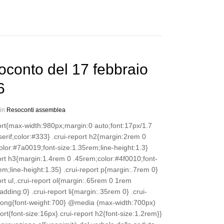
conto del 17 febbraio
6
 in
Resoconti assemblea
port{max-width:980px;margin:0 auto;font:17px/1.7
erif;color:#333} .crui-report h2{margin:2rem 0
lor:#7a0019;font-size:1.35rem;line-height:1.3}
ort h3{margin:1.4rem 0 .45rem;color:#4f0010;font-
em;line-height:1.35} .crui-report p{margin:.7rem 0}
ort ul,.crui-report ol{margin:.65rem 0 1rem
dding:0} .crui-report li{margin:.35rem 0} .crui-
trong{font-weight:700} @media (max-width:700px)
port{font-size:16px}.crui-report h2{font-size:1.2rem}}