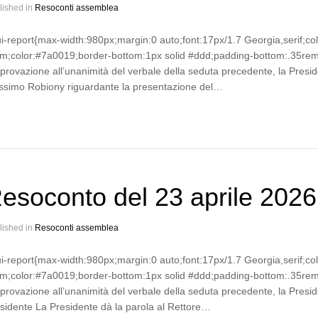
lished in
Resoconti assemblea
ui-report{max-width:980px;margin:0 auto;font:17px/1.7 Georgia,serif;co
m;color:#7a0019;border-bottom:1px solid #ddd;padding-bottom:.35rem}
pprovazione all’unanimità del verbale della seduta precedente, la Preside
simo Robiony riguardante la presentazione del…
esoconto del 23 aprile 2026
lished in
Resoconti assemblea
ui-report{max-width:980px;margin:0 auto;font:17px/1.7 Georgia,serif;co
m;color:#7a0019;border-bottom:1px solid #ddd;padding-bottom:.35rem}
pprovazione all’unanimità del verbale della seduta precedente, la Presi
sidente La Presidente dà la parola al Rettore…