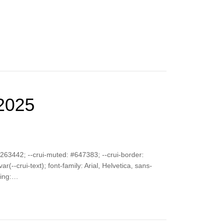
2025
 #263442; --crui-muted: #647383; --crui-border:
(--crui-text); font-family: Arial, Helvetica, sans-
izing:…