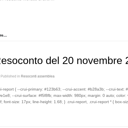
e...
esoconto del 20 novembre 
Published in
Resoconti assemblea
ui-report { --crui-primary: #123b63; --crui-accent: #b28a3b; --crui-text:
e1e8; --crui-surface: #f5f8fb; max-width: 980px; margin: 0 auto; color: var
if; font-size: 17px; line-height: 1.68; } .crui-report, .crui-report * { box-s