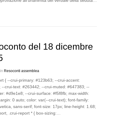
pprovazione all’unanimità del verbale della seduta…
oconto del 18 dicembre
5
 in
Resoconti assemblea
ort { --crui-primary: #123b63; --crui-accent:
--crui-text: #263442; --crui-muted: #647383; --
er: #d9e1e8; --crui-surface: #f5f8fb; max-width:
rgin: 0 auto; color: var(--crui-text); font-family:
lvetica, sans-serif; font-size: 17px; line-height: 1.68;
port, .crui-report * { box-sizing:…