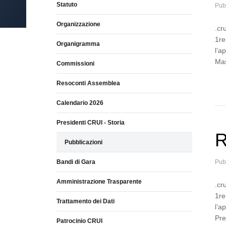
Statuto
Pub
Organizzazione
.cr
1re
Organigramma
l’a
Mas
Commissioni
Resoconti Assemblea
Calendario 2026
Presidenti CRUI - Storia
R
Pubblicazioni
Bandi di Gara
Pub
Amministrazione Trasparente
.cr
1re
Trattamento dei Dati
l’a
Pre
Patrocinio CRUI