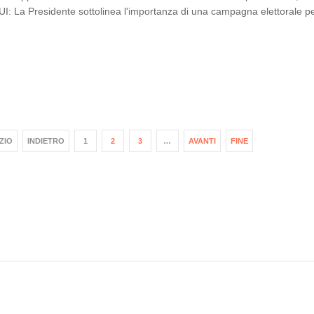
I: La Presidente sottolinea l'importanza di una campagna elettorale per
IZIO
INDIETRO
1
2
3
…
AVANTI
FINE