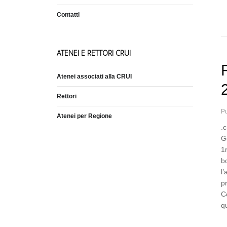
Contatti
ATENEI E RETTORI CRUI
Atenei associati alla CRUI
Rettori
Pu
Atenei per Regione
.
G
1
b
l
p
C
q