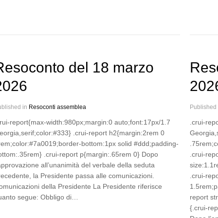
Resoconto del 18 marzo
Reso
2026
202
blished in
Resoconti assemblea
Published
crui-report{max-width:980px;margin:0 auto;font:17px/1.7
.crui-re
eorgia,serif;color:#333} .crui-report h2{margin:2rem 0
Georgia,s
rem;color:#7a0019;border-bottom:1px solid #ddd;padding-
.75rem;co
ottom:.35rem} .crui-report p{margin:.65rem 0} Dopo
.crui-rep
’approvazione all’unanimità del verbale della seduta
size:1.1r
recedente, la Presidente passa alle comunicazioni.
.crui-rep
omunicazioni della Presidente La Presidente riferisce
1.5rem;pa
uanto segue: Obbligo di…
report s
{.crui-re