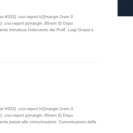
lor:#333} .crui-report h2{margin:2rem 0
 .crui-report p{margin:.65rem 0} Dopo
nte introduce l’intervento dei Proff. Luigi Grassi e
lor:#333} .crui-report h2{margin:2rem 0
 .crui-report p{margin:.65rem 0} Dopo
dente passa alle comunicazioni. Comunicazioni della