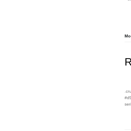
Mor
R
.cr
#d9
ser