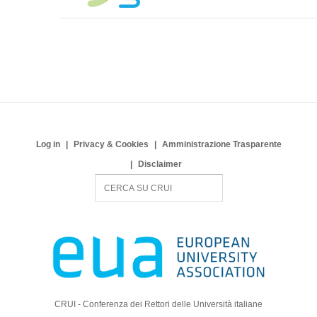
Log in
Privacy & Cookies
Amministrazione Trasparente
Disclaimer
S
e
a
r
c
h
CRUI - Conferenza dei Rettori delle Università italiane