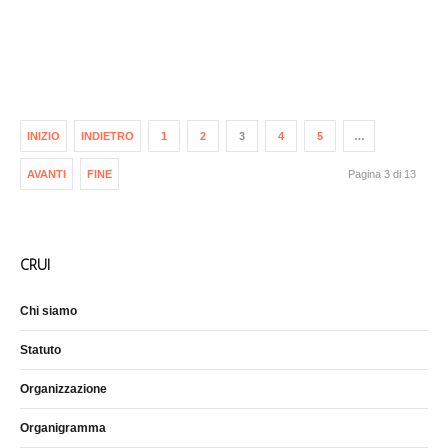
INIZIO
INDIETRO
1
2
3
4
5
…
AVANTI
FINE
Pagina 3 di 13
CRUI
Chi siamo
Statuto
Organizzazione
Organigramma