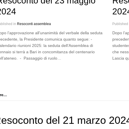
Resoconto del 23 maggio
Reso
2024
202
blished in
Resoconti assemblea
Published
opo l’approvazione all’unanimità del verbale della seduta
Dopo l’ap
recedente, la Presidente comunica quanto segue: -
preceden
alendario riunioni 2025: la seduta dell’Assemblea di
studentes
ennaio si terrà a Bari in concomitanza del centenario
che nessu
ell’ateneo. - Passaggio di ruolo…
Lascia q
e...
esoconto del 21 marzo 202