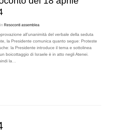
conto del 18 aprile
4
 in
Resoconti assemblea
provazione all’unanimità del verbale della seduta
te, la Presidente comunica quanto segue: Proteste
che: la Presidente introduce il tema e sottolinea
n boicottaggio di Israele è in atto negli Atenei.
uindi la…
4