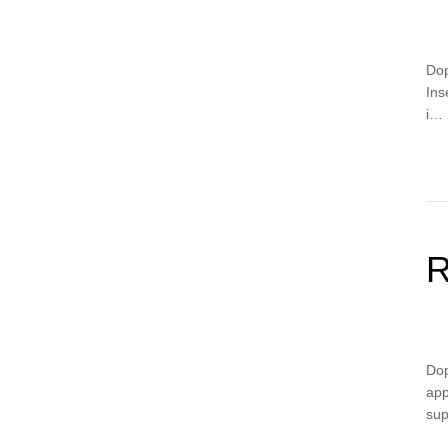
Dop
Ins
i…
R
Dop
app
sup