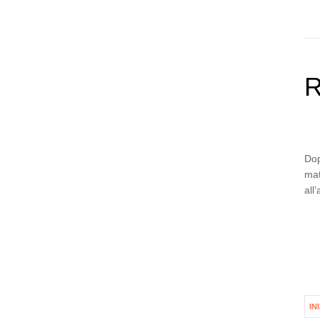
R
Dop
mat
all
IN