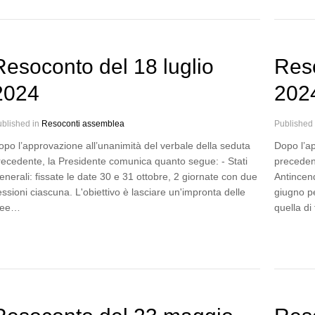
Resoconto del 18 luglio
Res
2024
202
blished in
Resoconti assemblea
Published
opo l’approvazione all’unanimità del verbale della seduta
Dopo l’ap
recedente, la Presidente comunica quanto segue: - Stati
preceden
enerali: fissate le date 30 e 31 ottobre, 2 giornate con due
Antincend
ssioni ciascuna. L'obiettivo è lasciare un'impronta delle
giugno pe
dee…
quella d