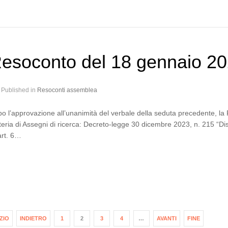
esoconto del 18 gennaio 2
Published in
Resoconti assemblea
o l’approvazione all’unanimità del verbale della seduta precedente, l
eria di Assegni di ricerca: Decreto-legge 30 dicembre 2023, n. 215 “Disp
’art. 6…
IZIO
INDIETRO
1
2
3
4
…
AVANTI
FINE