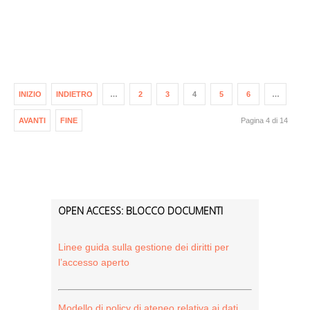
INIZIO
INDIETRO
…
2
3
4
5
6
…
AVANTI
FINE
Pagina 4 di 14
OPEN ACCESS: BLOCCO DOCUMENTI
Linee guida sulla gestione dei diritti per
l’accesso aperto
Modello di policy di ateneo relativa ai dati